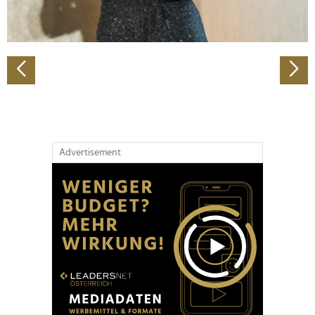
zu können und die Zugriffe auf unsere Website zu
analysieren. Außerdem geben wir Informationen zu Ihrer
Verwendung unserer Website an unsere Partner für
soziale Medien, Werbung und Analysen weiter. Unsere
Partner führen diese Informationen möglicherweise mit
weiteren Daten zusammen, die Sie ihnen bereitgestellt
haben oder die sie im Rahmen Ihrer Nutzung der Dienste
gesammelt haben.
Advertisement