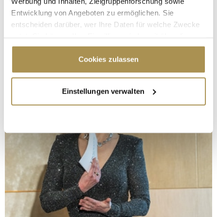
Werbung und Inhalten, Zielgruppenforschung sowie
Entwicklung von Angeboten zu ermöglichen. Sie
entscheiden darüber, wer Ihre Daten für welche Zwecke
nutzt. Sie können Ihre Einwilligung jederzeit über die
Cookie-Erklärung oder durch Klicken auf das Privacy
Trigger Symbol ändern oder widerrufen
Cookies zulassen
Wenn Sie es erlauben, würden wir auch gerne:
Einstellungen verwalten
Informationen über Ihre geografische Lage
erfassen, welche bis auf einige Meter genau sein
können
Ihr Gerät durch aktives Scannen nach
bestimmten Merkmalen (Fingerprinting) identifizieren
Erfahren Sie mehr darüber, wie Ihre persönlichen Daten
verarbeitet werden, und legen Sie Ihre Präferenzen im
Abschnitt Einzelheiten
fest.
Wir verwenden Cookies, um Inhalte und Anzeigen zu
personalisieren, Funktionen für soziale Medien anbieten