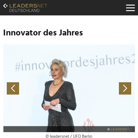
Zum
Inhalt
Zur
Fußzeilen-
Navigation
Innovator des Jahres
Zur
Hauptnavigation
© leadersnet / UFO Berlin