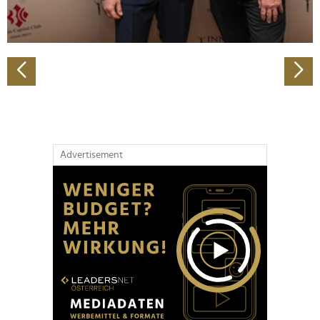
zu können und die Zugriffe auf unsere Website zu
analysieren. Außerdem geben wir Informationen zu Ihrer
Verwendung unserer Website an unsere Partner für
soziale Medien, Werbung und Analysen weiter. Unsere
Partner führen diese Informationen möglicherweise mit
weiteren Daten zusammen, die Sie ihnen bereitgestellt
haben oder die sie im Rahmen Ihrer Nutzung der Dienste
gesammelt haben.
Advertisement