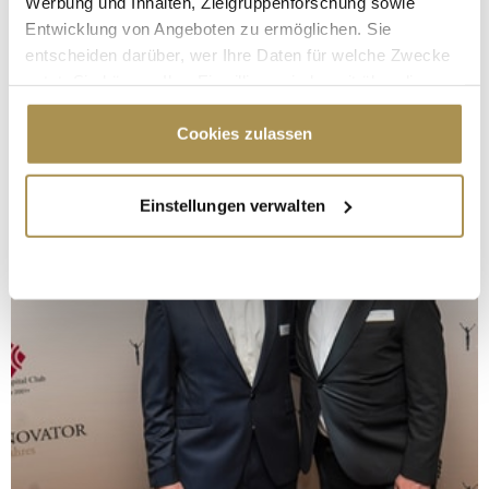
Werbung und Inhalten, Zielgruppenforschung sowie
Entwicklung von Angeboten zu ermöglichen. Sie
entscheiden darüber, wer Ihre Daten für welche Zwecke
nutzt. Sie können Ihre Einwilligung jederzeit über die
Cookie-Erklärung oder durch Klicken auf das Privacy
Trigger Symbol ändern oder widerrufen
Cookies zulassen
Wenn Sie es erlauben, würden wir auch gerne:
Einstellungen verwalten
Informationen über Ihre geografische Lage
erfassen, welche bis auf einige Meter genau sein
können
Ihr Gerät durch aktives Scannen nach
bestimmten Merkmalen (Fingerprinting) identifizieren
Erfahren Sie mehr darüber, wie Ihre persönlichen Daten
verarbeitet werden, und legen Sie Ihre Präferenzen im
Abschnitt Einzelheiten
fest.
Wir verwenden Cookies, um Inhalte und Anzeigen zu
personalisieren, Funktionen für soziale Medien anbieten