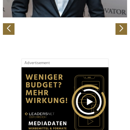
zu können und die Zugriffe auf unsere Website zu
analysieren. Außerdem geben wir Informationen zu Ihrer
Verwendung unserer Website an unsere Partner für
soziale Medien, Werbung und Analysen weiter. Unsere
Partner führen diese Informationen möglicherweise mit
weiteren Daten zusammen, die Sie ihnen bereitgestellt
haben oder die sie im Rahmen Ihrer Nutzung der Dienste
gesammelt haben.
Advertisement