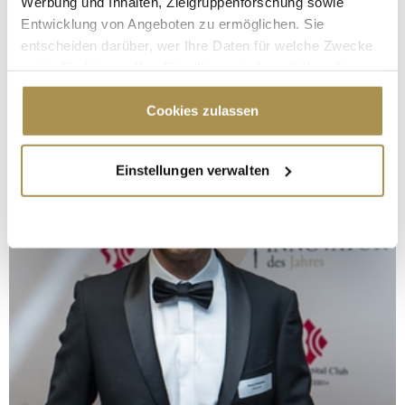
Werbung und Inhalten, Zielgruppenforschung sowie
Entwicklung von Angeboten zu ermöglichen. Sie
entscheiden darüber, wer Ihre Daten für welche Zwecke
nutzt. Sie können Ihre Einwilligung jederzeit über die
Cookie-Erklärung oder durch Klicken auf das Privacy
Trigger Symbol ändern oder widerrufen
Cookies zulassen
Wenn Sie es erlauben, würden wir auch gerne:
Einstellungen verwalten
Informationen über Ihre geografische Lage
erfassen, welche bis auf einige Meter genau sein
können
Ihr Gerät durch aktives Scannen nach
bestimmten Merkmalen (Fingerprinting) identifizieren
Erfahren Sie mehr darüber, wie Ihre persönlichen Daten
verarbeitet werden, und legen Sie Ihre Präferenzen im
Abschnitt Einzelheiten
fest.
Wir verwenden Cookies, um Inhalte und Anzeigen zu
personalisieren, Funktionen für soziale Medien anbieten