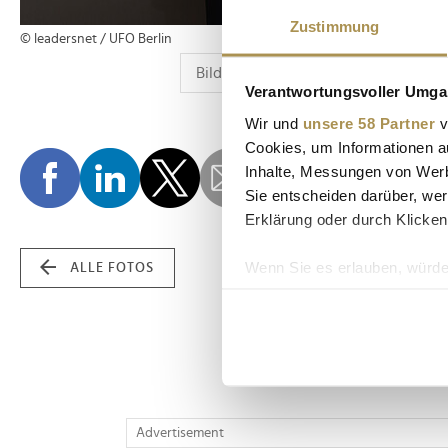
Zustimmung
© leadersnet / UFO Berlin
Verantwortungsvoller Umgan
Wir und
unsere 58 Partner
v
Cookies, um Informationen a
Inhalte, Messungen von Werb
Sie entscheiden darüber, wer
Erklärung oder durch Klicken
Wenn Sie es erlauben, würde
ALLE FOTOS
Informationen über Ih
Ihr Gerät durch aktiv
Erfahren Sie mehr darüber, w
Einzelheiten
fest.
Wir verwenden Cookies, um I
Advertisement
und die Zugriffe auf unsere 