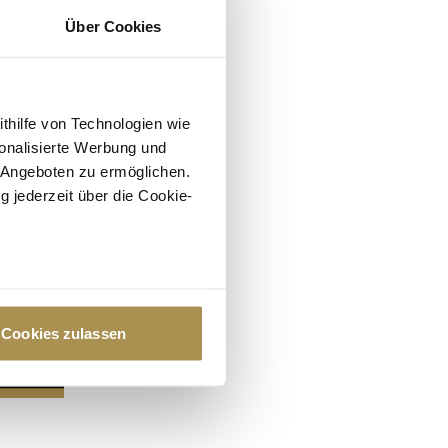
Über Cookies
ithilfe von Technologien wie
onalisierte Werbung und
 Angeboten zu ermöglichen.
g jederzeit über die Cookie-
au sein können
zieren
Cookies zulassen
hre Präferenzen im
Abschnitt
 Medien anbieten zu können
hrer Verwendung unserer