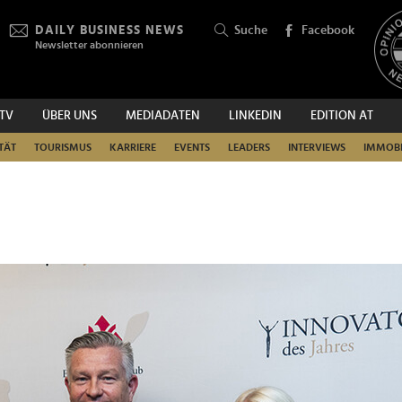
DAILY BUSINESS NEWS
Suche
Facebook
Newsletter abonnieren
.TV
ÜBER UNS
MEDIADATEN
LINKEDIN
EDITION AT
SUCHEN
TÄT
TOURISMUS
KARRIERE
EVENTS
LEADERS
INTERVIEWS
IMMOBI