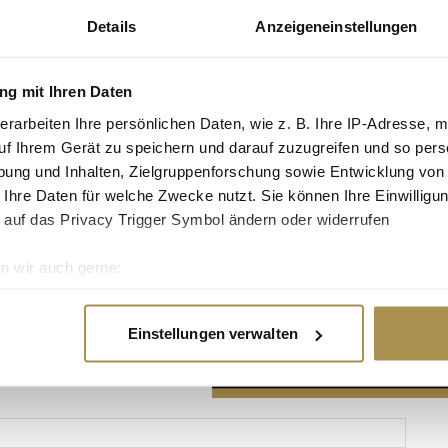
Details
Anzeigeneinstellungen
g mit Ihren Daten
erarbeiten Ihre persönlichen Daten, wie z. B. Ihre IP-Adresse, m
Advertisement
uf Ihrem Gerät zu speichern und darauf zuzugreifen und so pers
ung und Inhalten, Zielgruppenforschung sowie Entwicklung von
 Ihre Daten für welche Zwecke nutzt. Sie können Ihre Einwilligun
 auf das Privacy Trigger Symbol ändern oder widerrufen
n wir auch gerne:
re geografische Lage erfassen, welche bis auf einige Meter gen
es Scannen nach bestimmten Merkmalen (Fingerprinting) identifi
Einstellungen verwalten
ie Ihre persönlichen Daten verarbeitet werden, und legen Sie I
nhalte und Anzeigen zu personalisieren, Funktionen für soziale
Website zu analysieren. Außerdem geben wir Informationen zu I