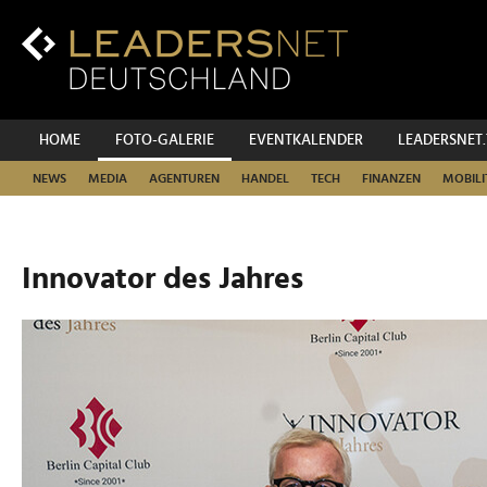
Zum
Inhalt
Zur
Fußzeilen-
Navigation
Zur
HOME
FOTO-GALERIE
EVENTKALENDER
LEADERSNET
Hauptnavigation
NEWS
MEDIA
AGENTUREN
HANDEL
TECH
FINANZEN
MOBILI
Innovator des Jahres