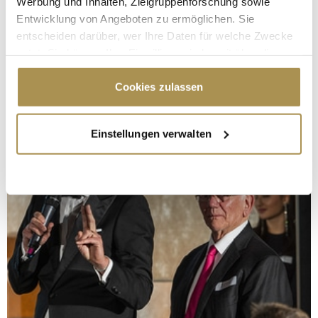
Werbung und Inhalten, Zielgruppenforschung sowie
Entwicklung von Angeboten zu ermöglichen. Sie
entscheiden darüber, wer Ihre Daten für welche Zwecke
nutzt. Sie können Ihre Einwilligung jederzeit über die
Cookie-Erklärung oder durch Klicken auf das Privacy
Trigger Symbol ändern oder widerrufen
Cookies zulassen
Wenn Sie es erlauben, würden wir auch gerne:
Einstellungen verwalten
Informationen über Ihre geografische Lage
erfassen, welche bis auf einige Meter genau sein
können
Ihr Gerät durch aktives Scannen nach
bestimmten Merkmalen (Fingerprinting) identifizieren
Erfahren Sie mehr darüber, wie Ihre persönlichen Daten
verarbeitet werden, und legen Sie Ihre Präferenzen im
Abschnitt Einzelheiten
fest.
Wir verwenden Cookies, um Inhalte und Anzeigen zu
personalisieren, Funktionen für soziale Medien anbieten