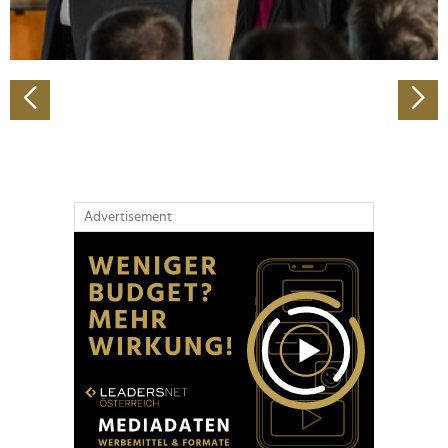
zu können und die Zugriffe auf unsere Website zu
analysieren. Außerdem geben wir Informationen zu Ihrer
Verwendung unserer Website an unsere Partner für
soziale Medien, Werbung und Analysen weiter. Unsere
Partner führen diese Informationen möglicherweise mit
weiteren Daten zusammen, die Sie ihnen bereitgestellt
haben oder die sie im Rahmen Ihrer Nutzung der Dienste
gesammelt haben.
Advertisement