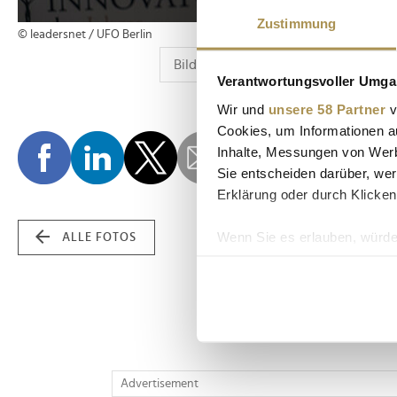
Zustimmung
© leadersnet / UFO Berlin
Verantwortungsvoller Umgan
Wir und
unsere 58 Partner
v
Cookies, um Informationen a
Inhalte, Messungen von Werb
Sie entscheiden darüber, wer
Erklärung oder durch Klicken
Wenn Sie es erlauben, würde
ALLE FOTOS
Informationen über Ih
Ihr Gerät durch aktiv
Erfahren Sie mehr darüber, w
Einzelheiten
fest.
Wir verwenden Cookies, um I
Advertisement
und die Zugriffe auf unsere 