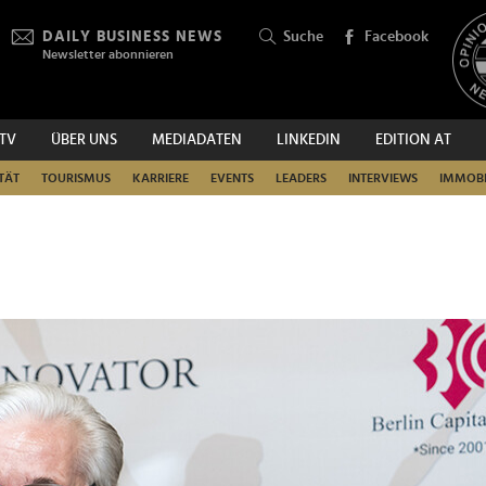
DAILY BUSINESS NEWS
Suche
Facebook
Newsletter abonnieren
.TV
ÜBER UNS
MEDIADATEN
LINKEDIN
EDITION AT
SUCHEN
TÄT
TOURISMUS
KARRIERE
EVENTS
LEADERS
INTERVIEWS
IMMOBI