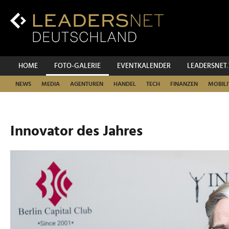
Zum
Inhalt
Zur
Fußzeilen-
Navigation
Zur
HOME
FOTO-GALERIE
EVENTKALENDER
LEADERSNET
Hauptnavigation
NEWS
MEDIA
AGENTUREN
HANDEL
TECH
FINANZEN
MOBILI
Innovator des Jahres