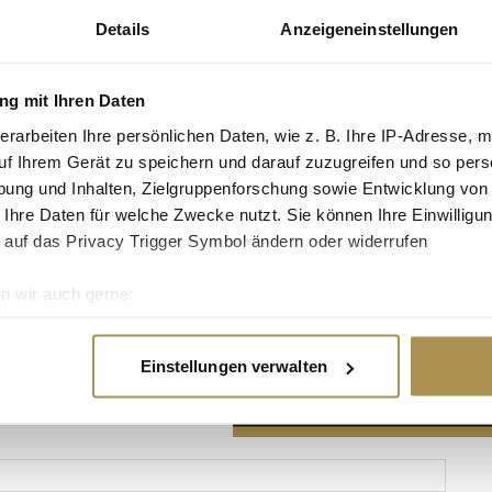
Details
Anzeigeneinstellungen
g mit Ihren Daten
erarbeiten Ihre persönlichen Daten, wie z. B. Ihre IP-Adresse, m
Advertisement
uf Ihrem Gerät zu speichern und darauf zuzugreifen und so pers
ung und Inhalten, Zielgruppenforschung sowie Entwicklung von
 Ihre Daten für welche Zwecke nutzt. Sie können Ihre Einwilligun
 auf das Privacy Trigger Symbol ändern oder widerrufen
n wir auch gerne:
re geografische Lage erfassen, welche bis auf einige Meter gen
es Scannen nach bestimmten Merkmalen (Fingerprinting) identifi
Einstellungen verwalten
ie Ihre persönlichen Daten verarbeitet werden, und legen Sie I
nhalte und Anzeigen zu personalisieren, Funktionen für soziale
Website zu analysieren. Außerdem geben wir Informationen zu I