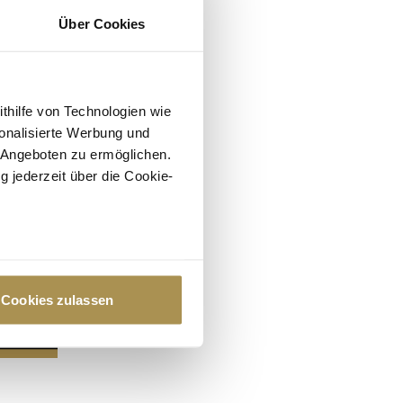
Über Cookies
ithilfe von Technologien wie
onalisierte Werbung und
 Angeboten zu ermöglichen.
g jederzeit über die Cookie-
au sein können
zieren
Cookies zulassen
hre Präferenzen im
Abschnitt
 Medien anbieten zu können
hrer Verwendung unserer