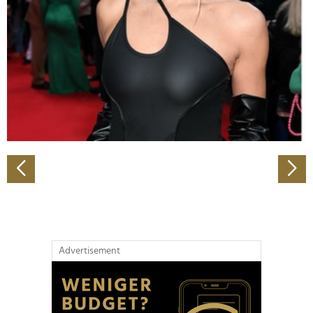
Wir verwenden Cookies, um Inhalte und Anzeigen zu
personalisieren, Funktionen für soziale Medien anbieten
zu können und die Zugriffe auf unsere Website zu
analysieren. Außerdem geben wir Informationen zu Ihrer
Verwendung unserer Website an unsere Partner für
soziale Medien, Werbung und Analysen weiter. Unsere
Partner führen diese Informationen möglicherweise mit
weiteren Daten zusammen, die Sie ihnen bereitgestellt
haben oder die sie im Rahmen Ihrer Nutzung der Dienste
gesammelt haben.
Advertisement