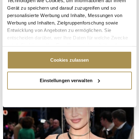
Technologien wie Cookies, um Informationen auf Ihrem
Gerät zu speichern und darauf zuzugreifen und so
personalisierte Werbung und Inhalte, Messungen von
Werbung und Inhalten, Zielgruppenforschung sowie
Entwicklung von Angeboten zu ermöglichen. Sie
entscheiden darüber, wer Ihre Daten für welche Zwecke
nutzt. Sie können Ihre Einwilligung jederzeit über die
Cookie-Erklärung oder durch Klicken auf das Privacy
Trigger Symbol ändern oder widerrufen
Cookies zulassen
Wenn Sie es erlauben, würden wir auch gerne:
Einstellungen verwalten
Informationen über Ihre geografische Lage
erfassen, welche bis auf einige Meter genau sein
können
Ihr Gerät durch aktives Scannen nach
bestimmten Merkmalen (Fingerprinting) identifizieren
Erfahren Sie mehr darüber, wie Ihre persönlichen Daten
verarbeitet werden, und legen Sie Ihre Präferenzen im
Abschnitt Einzelheiten
fest.