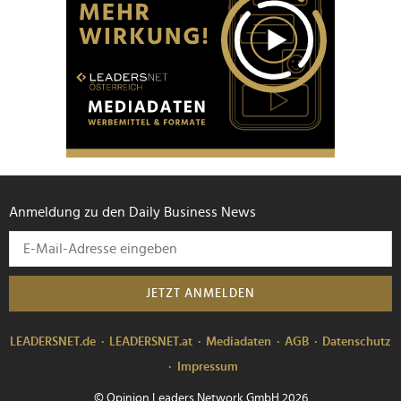
Anmeldung zu den Daily Business News
JETZT ANMELDEN
LEADERSNET.de
LEADERSNET.at
Mediadaten
AGB
Datenschutz
Impressum
© Opinion Leaders Network GmbH 2026