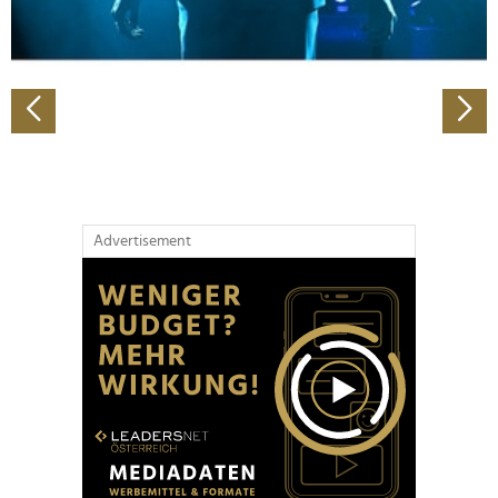
zu können und die Zugriffe auf unsere Website zu
analysieren. Außerdem geben wir Informationen zu Ihrer
Verwendung unserer Website an unsere Partner für
soziale Medien, Werbung und Analysen weiter. Unsere
Partner führen diese Informationen möglicherweise mit
weiteren Daten zusammen, die Sie ihnen bereitgestellt
haben oder die sie im Rahmen Ihrer Nutzung der Dienste
gesammelt haben.
Advertisement