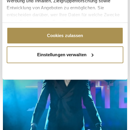
Werbung und Inhalten, Zielgruppenforschung sowie
Entwicklung von Angeboten zu ermöglichen. Sie
entscheiden darüber, wer Ihre Daten für welche Zwecke
nutzt. Sie können Ihre Einwilligung jederzeit über die
Cookie-Erklärung oder durch Klicken auf das Privacy
Trigger Symbol ändern oder widerrufen
Cookies zulassen
Wenn Sie es erlauben, würden wir auch gerne:
Einstellungen verwalten
Informationen über Ihre geografische Lage
erfassen, welche bis auf einige Meter genau sein
können
Ihr Gerät durch aktives Scannen nach
bestimmten Merkmalen (Fingerprinting) identifizieren
Erfahren Sie mehr darüber, wie Ihre persönlichen Daten
verarbeitet werden, und legen Sie Ihre Präferenzen im
Abschnitt Einzelheiten
fest.
Wir verwenden Cookies, um Inhalte und Anzeigen zu
personalisieren, Funktionen für soziale Medien anbieten