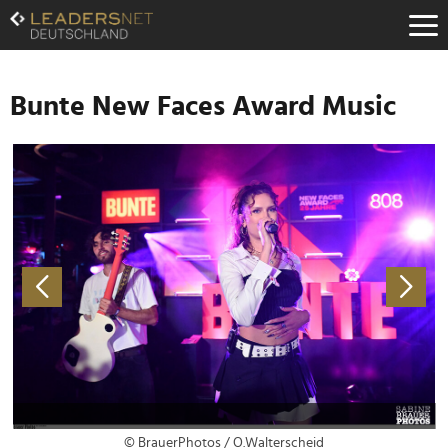
Zum
Inhalt
Zur
Fußzeilen-
Navigation
Bunte New Faces Award Music
Zur
Hauptnavigation
© BrauerPhotos / O.Walterscheid