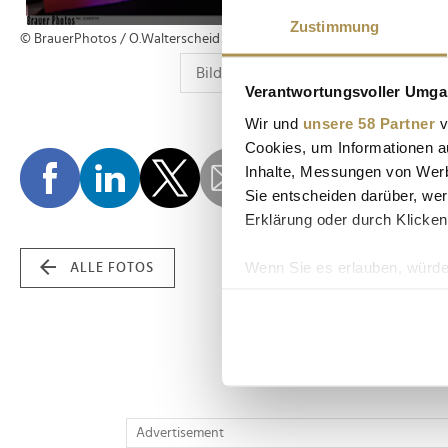
Zustimmung
© BrauerPhotos / O.Walterscheid
Verantwortungsvoller Umgan
Wir und
unsere 58 Partner
v
Cookies, um Informationen a
Inhalte, Messungen von Werb
Sie entscheiden darüber, wer
Erklärung oder durch Klicken
Wenn Sie es erlauben, würde
ALLE FOTOS
Informationen über Ih
Ihr Gerät durch aktiv
Erfahren Sie mehr darüber, w
Einzelheiten
fest.
Wir verwenden Cookies, um I
Advertisement
und die Zugriffe auf unsere 