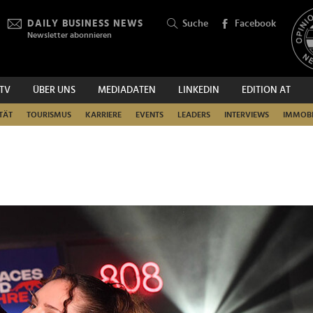
DAILY BUSINESS NEWS
Suche
Facebook
Newsletter abonnieren
.TV
ÜBER UNS
MEDIADATEN
LINKEDIN
EDITION AT
SUCHEN
TÄT
TOURISMUS
KARRIERE
EVENTS
LEADERS
INTERVIEWS
IMMOBI