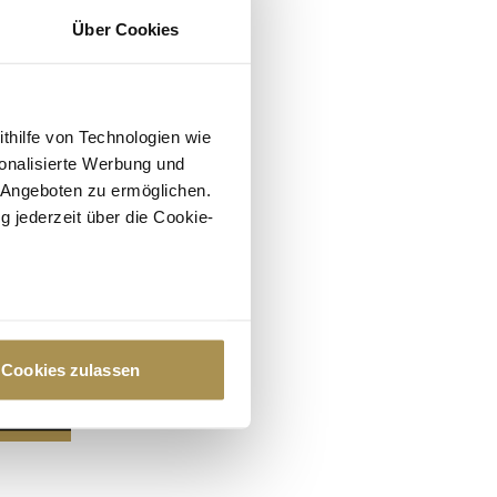
Über Cookies
ithilfe von Technologien wie
onalisierte Werbung und
 Angeboten zu ermöglichen.
g jederzeit über die Cookie-
au sein können
zieren
Cookies zulassen
hre Präferenzen im
Abschnitt
 Medien anbieten zu können
hrer Verwendung unserer