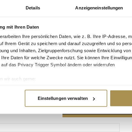
Details
Anzeigeneinstellungen
g mit Ihren Daten
erarbeiten Ihre persönlichen Daten, wie z. B. Ihre IP-Adresse, m
Advertisement
uf Ihrem Gerät zu speichern und darauf zuzugreifen und so pers
ung und Inhalten, Zielgruppenforschung sowie Entwicklung von
 Ihre Daten für welche Zwecke nutzt. Sie können Ihre Einwilligun
 auf das Privacy Trigger Symbol ändern oder widerrufen
n wir auch gerne:
re geografische Lage erfassen, welche bis auf einige Meter gen
es Scannen nach bestimmten Merkmalen (Fingerprinting) identifi
Einstellungen verwalten
ie Ihre persönlichen Daten verarbeitet werden, und legen Sie I
nhalte und Anzeigen zu personalisieren, Funktionen für soziale
Website zu analysieren. Außerdem geben wir Informationen zu I