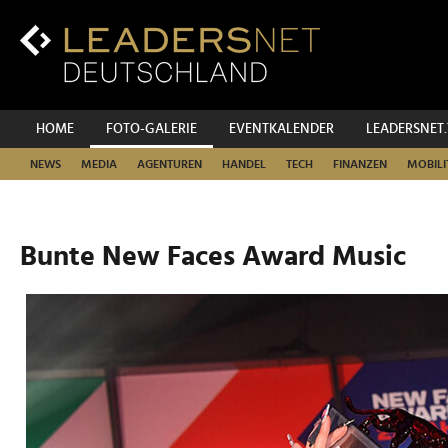
Zum
Inhalt
Zur
Fußzeilen-
Navigation
Zur
HOME
FOTO-GALERIE
EVENTKALENDER
LEADERSNET
Hauptnavigation
NEWS
MEDIA
AGENTUREN
HANDEL
TECH
FINANZEN
MOBILI
Bunte New Faces Award Music