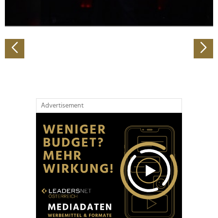
zu können und die Zugriffe auf unsere Website zu
analysieren. Außerdem geben wir Informationen zu Ihrer
Verwendung unserer Website an unsere Partner für
soziale Medien, Werbung und Analysen weiter. Unsere
Partner führen diese Informationen möglicherweise mit
weiteren Daten zusammen, die Sie ihnen bereitgestellt
haben oder die sie im Rahmen Ihrer Nutzung der Dienste
gesammelt haben.
Advertisement