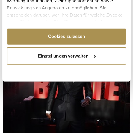
Werbung und Inhalten, Zielgruppenforschung sowie
Entwicklung von Angeboten zu ermöglichen. Sie
entscheiden darüber, wer Ihre Daten für welche Zwecke
nutzt. Sie können Ihre Einwilligung jederzeit über die
Cookie-Erklärung oder durch Klicken auf das Privacy
Trigger Symbol ändern oder widerrufen
Cookies zulassen
Wenn Sie es erlauben, würden wir auch gerne:
Einstellungen verwalten
Informationen über Ihre geografische Lage
erfassen, welche bis auf einige Meter genau sein
können
Ihr Gerät durch aktives Scannen nach
bestimmten Merkmalen (Fingerprinting) identifizieren
Erfahren Sie mehr darüber, wie Ihre persönlichen Daten
verarbeitet werden, und legen Sie Ihre Präferenzen im
Abschnitt Einzelheiten
fest.
Wir verwenden Cookies, um Inhalte und Anzeigen zu
personalisieren, Funktionen für soziale Medien anbieten