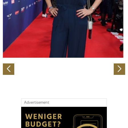
Wir verwenden Cookies, um Inhalte und Anzeigen zu
personalisieren, Funktionen für soziale Medien anbieten
zu können und die Zugriffe auf unsere Website zu
analysieren. Außerdem geben wir Informationen zu Ihrer
Verwendung unserer Website an unsere Partner für
soziale Medien, Werbung und Analysen weiter. Unsere
Partner führen diese Informationen möglicherweise mit
weiteren Daten zusammen, die Sie ihnen bereitgestellt
haben oder die sie im Rahmen Ihrer Nutzung der Dienste
gesammelt haben.
Advertisement