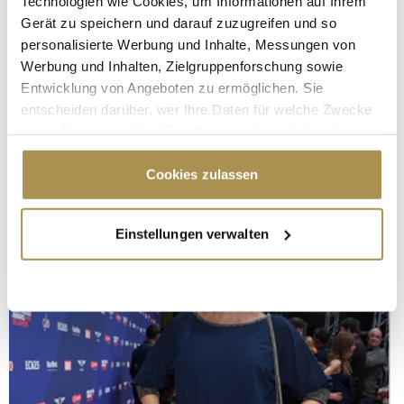
Technologien wie Cookies, um Informationen auf Ihrem
Gerät zu speichern und darauf zuzugreifen und so
personalisierte Werbung und Inhalte, Messungen von
Werbung und Inhalten, Zielgruppenforschung sowie
Entwicklung von Angeboten zu ermöglichen. Sie
entscheiden darüber, wer Ihre Daten für welche Zwecke
nutzt. Sie können Ihre Einwilligung jederzeit über die
Cookie-Erklärung oder durch Klicken auf das Privacy
Trigger Symbol ändern oder widerrufen
Cookies zulassen
Wenn Sie es erlauben, würden wir auch gerne:
Einstellungen verwalten
Informationen über Ihre geografische Lage
erfassen, welche bis auf einige Meter genau sein
können
Ihr Gerät durch aktives Scannen nach
bestimmten Merkmalen (Fingerprinting) identifizieren
Erfahren Sie mehr darüber, wie Ihre persönlichen Daten
verarbeitet werden, und legen Sie Ihre Präferenzen im
Abschnitt Einzelheiten
fest.