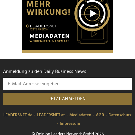
Anmeldung zu den Daily Business News
JETZT ANMELDEN
LEADERSNET.de
LEADERSNET.at
Mediadaten
AGB
Datenschutz
Impressum
© Opinion Leaders Network GmbH 2026