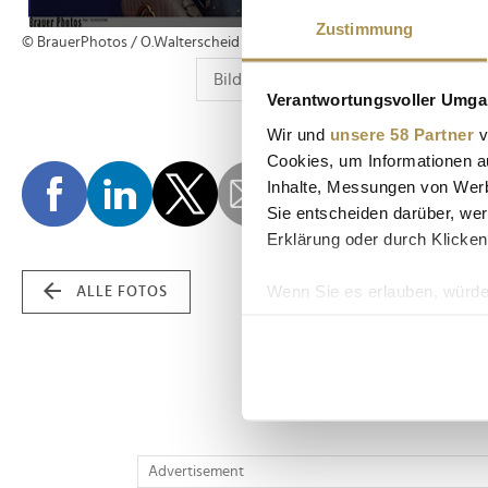
Zustimmung
© BrauerPhotos / O.Walterscheid
Verantwortungsvoller Umgan
Wir und
unsere 58 Partner
v
Cookies, um Informationen a
Inhalte, Messungen von Werb
Sie entscheiden darüber, wer
Erklärung oder durch Klicken
Wenn Sie es erlauben, würde
ALLE FOTOS
Informationen über Ih
Ihr Gerät durch aktiv
Erfahren Sie mehr darüber, w
Einzelheiten
fest.
Wir verwenden Cookies, um I
Advertisement
und die Zugriffe auf unsere 