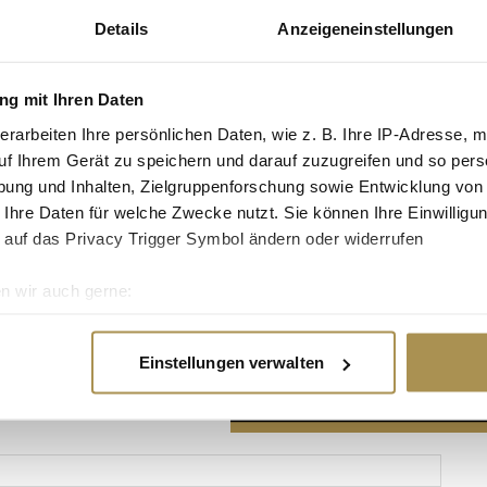
Details
Anzeigeneinstellungen
g mit Ihren Daten
erarbeiten Ihre persönlichen Daten, wie z. B. Ihre IP-Adresse, m
Advertisement
uf Ihrem Gerät zu speichern und darauf zuzugreifen und so pers
ung und Inhalten, Zielgruppenforschung sowie Entwicklung von
 Ihre Daten für welche Zwecke nutzt. Sie können Ihre Einwilligun
 auf das Privacy Trigger Symbol ändern oder widerrufen
n wir auch gerne:
re geografische Lage erfassen, welche bis auf einige Meter gen
es Scannen nach bestimmten Merkmalen (Fingerprinting) identifi
Einstellungen verwalten
ie Ihre persönlichen Daten verarbeitet werden, und legen Sie I
nhalte und Anzeigen zu personalisieren, Funktionen für soziale
Website zu analysieren. Außerdem geben wir Informationen zu I