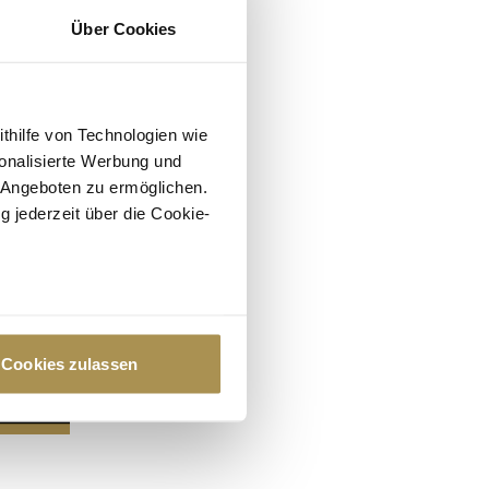
Über Cookies
ithilfe von Technologien wie
onalisierte Werbung und
 Angeboten zu ermöglichen.
g jederzeit über die Cookie-
au sein können
zieren
Cookies zulassen
hre Präferenzen im
Abschnitt
 Medien anbieten zu können
hrer Verwendung unserer