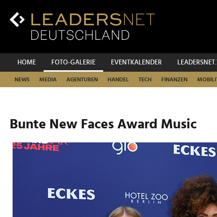
Zum
Inhalt
Zur
Fußzeilen-
Navigation
Zur
HOME
FOTO-GALERIE
EVENTKALENDER
LEADERSNET
Hauptnavigation
NEWS
MEDIA
AGENTUREN
HANDEL
TECH
FINANZEN
MOBILI
Bunte New Faces Award Music