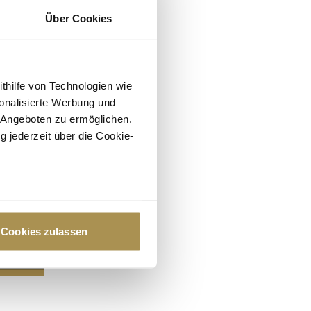
Über Cookies
ithilfe von Technologien wie
onalisierte Werbung und
 Angeboten zu ermöglichen.
g jederzeit über die Cookie-
au sein können
zieren
Cookies zulassen
hre Präferenzen im
Abschnitt
 Medien anbieten zu können
hrer Verwendung unserer