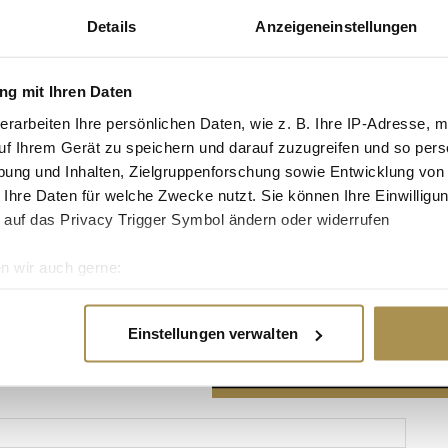
Details
Anzeigeneinstellungen
g mit Ihren Daten
erarbeiten Ihre persönlichen Daten, wie z. B. Ihre IP-Adresse, m
Advertisement
uf Ihrem Gerät zu speichern und darauf zuzugreifen und so pers
ung und Inhalten, Zielgruppenforschung sowie Entwicklung von
 Ihre Daten für welche Zwecke nutzt. Sie können Ihre Einwilligun
 auf das Privacy Trigger Symbol ändern oder widerrufen
n wir auch gerne:
re geografische Lage erfassen, welche bis auf einige Meter gen
es Scannen nach bestimmten Merkmalen (Fingerprinting) identifi
Einstellungen verwalten
ie Ihre persönlichen Daten verarbeitet werden, und legen Sie I
nhalte und Anzeigen zu personalisieren, Funktionen für soziale
Website zu analysieren. Außerdem geben wir Informationen zu I