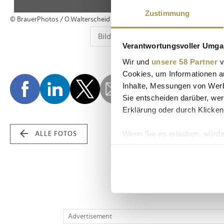
Zustimmung
© BrauerPhotos / O.Walterscheid
Verantwortungsvoller Umgan
Wir und
unsere 58 Partner
v
Cookies, um Informationen a
Inhalte, Messungen von Werb
Sie entscheiden darüber, wer
Erklärung oder durch Klicken
Wenn Sie es erlauben, würde
ALLE FOTOS
Informationen über Ih
Ihr Gerät durch aktiv
Erfahren Sie mehr darüber, w
Einzelheiten
fest.
Wir verwenden Cookies, um I
Advertisement
und die Zugriffe auf unsere 