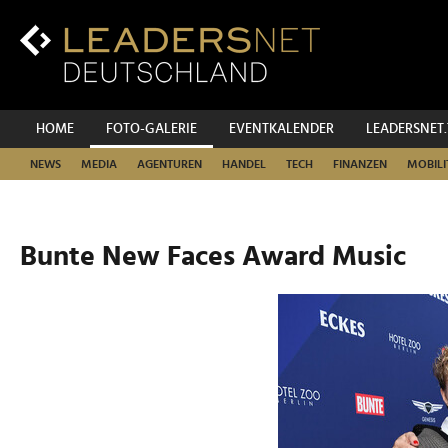
Zum
Inhalt
Zur
Fußzeilen-
Navigation
Zur
HOME
FOTO-GALERIE
EVENTKALENDER
LEADERSNET
Hauptnavigation
NEWS
MEDIA
AGENTUREN
HANDEL
TECH
FINANZEN
MOBILI
Bunte New Faces Award Music