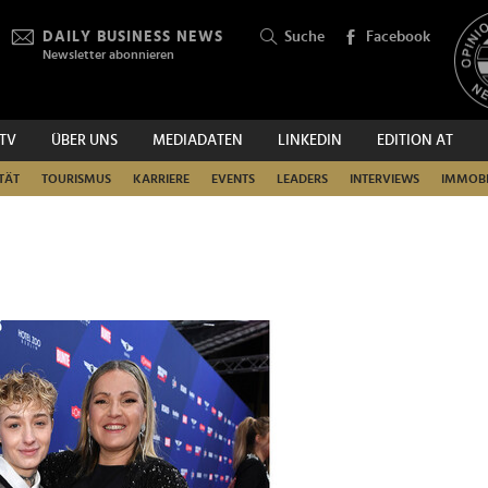
DAILY BUSINESS NEWS
Suche
Facebook
Newsletter abonnieren
.TV
ÜBER UNS
MEDIADATEN
LINKEDIN
EDITION AT
SUCHEN
TÄT
TOURISMUS
KARRIERE
EVENTS
LEADERS
INTERVIEWS
IMMOBI