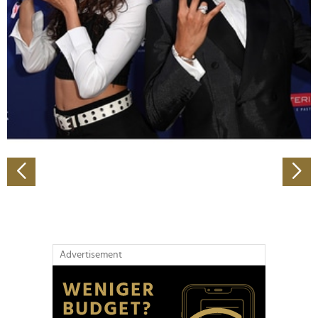
Wir verwenden Cookies, um Inhalte und Anzeigen zu
personalisieren, Funktionen für soziale Medien anbieten
zu können und die Zugriffe auf unsere Website zu
analysieren. Außerdem geben wir Informationen zu Ihrer
Verwendung unserer Website an unsere Partner für
soziale Medien, Werbung und Analysen weiter. Unsere
Partner führen diese Informationen möglicherweise mit
weiteren Daten zusammen, die Sie ihnen bereitgestellt
haben oder die sie im Rahmen Ihrer Nutzung der Dienste
gesammelt haben.
Advertisement