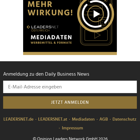
Anmeldung zu den Daily Business News
JETZT ANMELDEN
LEADERSNET.de
LEADERSNET.at
Mediadaten
AGB
Datenschutz
Impressum
© Opinion Leaders Network GmbH 2026