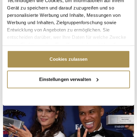
Technologien wie Cookies, um Informationen auf Ihrem
Gerät zu speichern und darauf zuzugreifen und so
personalisierte Werbung und Inhalte, Messungen von
Werbung und Inhalten, Zielgruppenforschung sowie
Entwicklung von Angeboten zu ermöglichen. Sie
entscheiden darüber, wer Ihre Daten für welche Zwecke
nutzt. Sie können Ihre Einwilligung jederzeit über die
Cookie-Erklärung oder durch Klicken auf das Privacy
Trigger Symbol ändern oder widerrufen
Cookies zulassen
Wenn Sie es erlauben, würden wir auch gerne:
Einstellungen verwalten
Informationen über Ihre geografische Lage
erfassen, welche bis auf einige Meter genau sein
können
Ihr Gerät durch aktives Scannen nach
bestimmten Merkmalen (Fingerprinting) identifizieren
Erfahren Sie mehr darüber, wie Ihre persönlichen Daten
verarbeitet werden, und legen Sie Ihre Präferenzen im
Abschnitt Einzelheiten
fest.