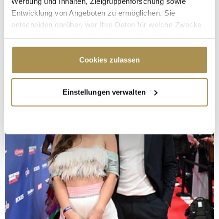
Werbung und Inhalten, Zielgruppenforschung sowie
Entwicklung von Angeboten zu ermöglichen. Sie
entscheiden darüber, wer Ihre Daten für welche Zwecke
nutzt. Sie können Ihre Einwilligung jederzeit über die
Cookie-Erklärung oder durch Klicken auf das Privacy
Trigger Symbol ändern oder widerrufen
Cookies zulassen
Wenn Sie es erlauben, würden wir auch gerne:
Einstellungen verwalten
Informationen über Ihre geografische Lage
erfassen, welche bis auf einige Meter genau sein
können
Ihr Gerät durch aktives Scannen nach
bestimmten Merkmalen (Fingerprinting) identifizieren
Erfahren Sie mehr darüber, wie Ihre persönlichen Daten
verarbeitet werden, und legen Sie Ihre Präferenzen im
Abschnitt Einzelheiten
fest.
Wir verwenden Cookies, um Inhalte und Anzeigen zu
personalisieren, Funktionen für soziale Medien anbieten