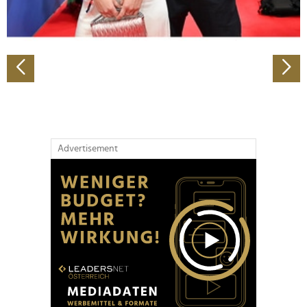
zu können und die Zugriffe auf unsere Website zu
analysieren. Außerdem geben wir Informationen zu Ihrer
Verwendung unserer Website an unsere Partner für
soziale Medien, Werbung und Analysen weiter. Unsere
Partner führen diese Informationen möglicherweise mit
weiteren Daten zusammen, die Sie ihnen bereitgestellt
haben oder die sie im Rahmen Ihrer Nutzung der Dienste
gesammelt haben.
Advertisement