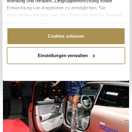
Werbung und Inhalten, Zielgruppenforschung sowie
Entwicklung von Angeboten zu ermöglichen. Sie
entscheiden darüber, wer Ihre Daten für welche Zwecke
nutzt. Sie können Ihre Einwilligung jederzeit über die
Cookie-Erklärung oder durch Klicken auf das Privacy
Trigger Symbol ändern oder widerrufen
Cookies zulassen
Wenn Sie es erlauben, würden wir auch gerne:
Einstellungen verwalten
Informationen über Ihre geografische Lage
erfassen, welche bis auf einige Meter genau sein
können
Ihr Gerät durch aktives Scannen nach
bestimmten Merkmalen (Fingerprinting) identifizieren
Erfahren Sie mehr darüber, wie Ihre persönlichen Daten
verarbeitet werden, und legen Sie Ihre Präferenzen im
Abschnitt Einzelheiten
fest.
Wir verwenden Cookies, um Inhalte und Anzeigen zu
personalisieren, Funktionen für soziale Medien anbieten