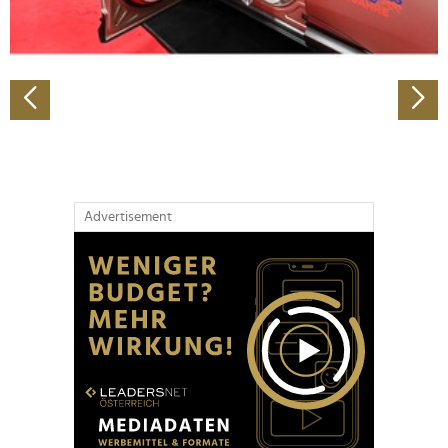
zu können und die Zugriffe auf unsere Website zu
analysieren. Außerdem geben wir Informationen zu Ihrer
Verwendung unserer Website an unsere Partner für
soziale Medien, Werbung und Analysen weiter. Unsere
Partner führen diese Informationen möglicherweise mit
weiteren Daten zusammen, die Sie ihnen bereitgestellt
haben oder die sie im Rahmen Ihrer Nutzung der Dienste
gesammelt haben.
Advertisement