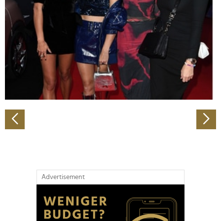
Wir verwenden Cookies, um Inhalte und Anzeigen zu
personalisieren, Funktionen für soziale Medien anbieten
zu können und die Zugriffe auf unsere Website zu
analysieren. Außerdem geben wir Informationen zu Ihrer
Verwendung unserer Website an unsere Partner für
soziale Medien, Werbung und Analysen weiter. Unsere
Partner führen diese Informationen möglicherweise mit
weiteren Daten zusammen, die Sie ihnen bereitgestellt
haben oder die sie im Rahmen Ihrer Nutzung der Dienste
gesammelt haben.
Advertisement