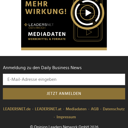
Anmeldung zu den Daily Business News
JETZT ANMELDEN
LEADERSNET.de
LEADERSNET.at
Mediadaten
AGB
Datenschutz
Impressum
© Opinion Leaders Network GmbH 2026