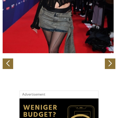
Wir verwenden Cookies, um Inhalte und Anzeigen zu
personalisieren, Funktionen für soziale Medien anbieten
zu können und die Zugriffe auf unsere Website zu
analysieren. Außerdem geben wir Informationen zu Ihrer
Verwendung unserer Website an unsere Partner für
soziale Medien, Werbung und Analysen weiter. Unsere
Partner führen diese Informationen möglicherweise mit
weiteren Daten zusammen, die Sie ihnen bereitgestellt
haben oder die sie im Rahmen Ihrer Nutzung der Dienste
gesammelt haben.
Advertisement