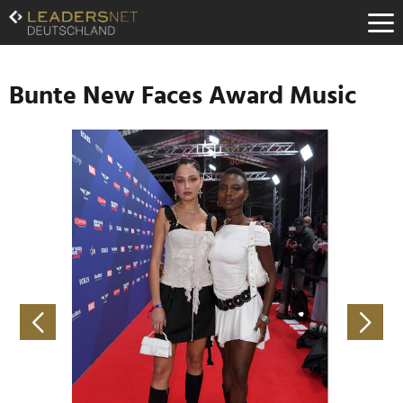
Zum
Inhalt
Zur
Fußzeilen-
Navigation
Bunte New Faces Award Music
Zur
Hauptnavigation