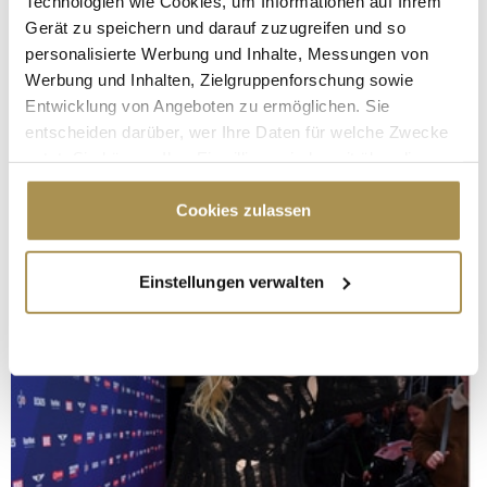
Technologien wie Cookies, um Informationen auf Ihrem
Gerät zu speichern und darauf zuzugreifen und so
personalisierte Werbung und Inhalte, Messungen von
Werbung und Inhalten, Zielgruppenforschung sowie
Entwicklung von Angeboten zu ermöglichen. Sie
entscheiden darüber, wer Ihre Daten für welche Zwecke
nutzt. Sie können Ihre Einwilligung jederzeit über die
Cookie-Erklärung oder durch Klicken auf das Privacy
Trigger Symbol ändern oder widerrufen
Cookies zulassen
Wenn Sie es erlauben, würden wir auch gerne:
Einstellungen verwalten
Informationen über Ihre geografische Lage
erfassen, welche bis auf einige Meter genau sein
können
Ihr Gerät durch aktives Scannen nach
bestimmten Merkmalen (Fingerprinting) identifizieren
Erfahren Sie mehr darüber, wie Ihre persönlichen Daten
verarbeitet werden, und legen Sie Ihre Präferenzen im
Abschnitt Einzelheiten
fest.