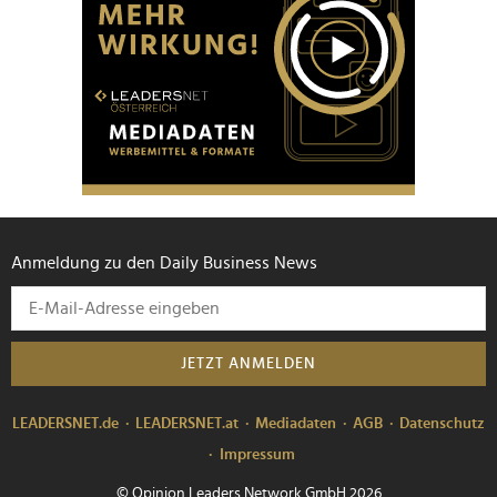
Anmeldung zu den Daily Business News
JETZT ANMELDEN
LEADERSNET.de
LEADERSNET.at
Mediadaten
AGB
Datenschutz
Impressum
© Opinion Leaders Network GmbH 2026