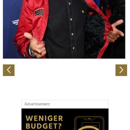
Wir verwenden Cookies, um Inhalte und Anzeigen zu
personalisieren, Funktionen für soziale Medien anbieten
zu können und die Zugriffe auf unsere Website zu
analysieren. Außerdem geben wir Informationen zu Ihrer
Verwendung unserer Website an unsere Partner für
soziale Medien, Werbung und Analysen weiter. Unsere
Partner führen diese Informationen möglicherweise mit
weiteren Daten zusammen, die Sie ihnen bereitgestellt
haben oder die sie im Rahmen Ihrer Nutzung der Dienste
gesammelt haben.
Advertisement