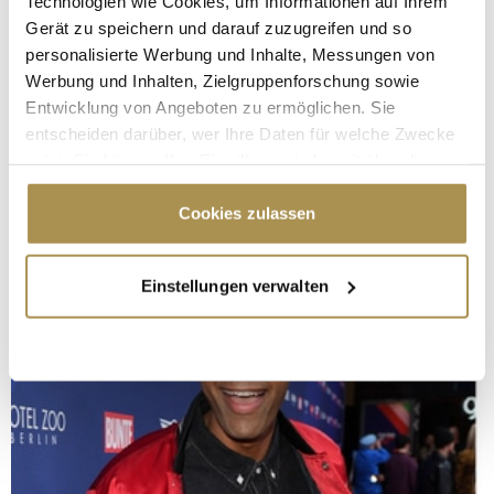
Technologien wie Cookies, um Informationen auf Ihrem
Gerät zu speichern und darauf zuzugreifen und so
personalisierte Werbung und Inhalte, Messungen von
Werbung und Inhalten, Zielgruppenforschung sowie
Entwicklung von Angeboten zu ermöglichen. Sie
entscheiden darüber, wer Ihre Daten für welche Zwecke
nutzt. Sie können Ihre Einwilligung jederzeit über die
Cookie-Erklärung oder durch Klicken auf das Privacy
Trigger Symbol ändern oder widerrufen
Cookies zulassen
Wenn Sie es erlauben, würden wir auch gerne:
Einstellungen verwalten
Informationen über Ihre geografische Lage
erfassen, welche bis auf einige Meter genau sein
können
Ihr Gerät durch aktives Scannen nach
bestimmten Merkmalen (Fingerprinting) identifizieren
Erfahren Sie mehr darüber, wie Ihre persönlichen Daten
verarbeitet werden, und legen Sie Ihre Präferenzen im
Abschnitt Einzelheiten
fest.