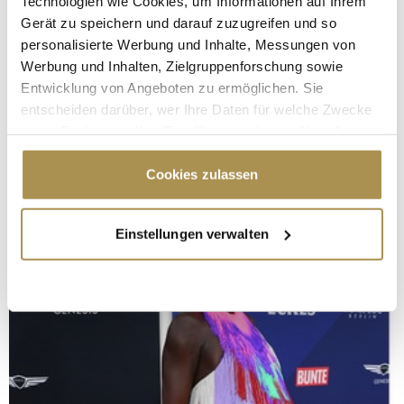
Technologien wie Cookies, um Informationen auf Ihrem
Gerät zu speichern und darauf zuzugreifen und so
personalisierte Werbung und Inhalte, Messungen von
Werbung und Inhalten, Zielgruppenforschung sowie
Entwicklung von Angeboten zu ermöglichen. Sie
entscheiden darüber, wer Ihre Daten für welche Zwecke
nutzt. Sie können Ihre Einwilligung jederzeit über die
Cookie-Erklärung oder durch Klicken auf das Privacy
Trigger Symbol ändern oder widerrufen
Cookies zulassen
Wenn Sie es erlauben, würden wir auch gerne:
Einstellungen verwalten
Informationen über Ihre geografische Lage
erfassen, welche bis auf einige Meter genau sein
können
Ihr Gerät durch aktives Scannen nach
bestimmten Merkmalen (Fingerprinting) identifizieren
Erfahren Sie mehr darüber, wie Ihre persönlichen Daten
verarbeitet werden, und legen Sie Ihre Präferenzen im
Abschnitt Einzelheiten
fest.