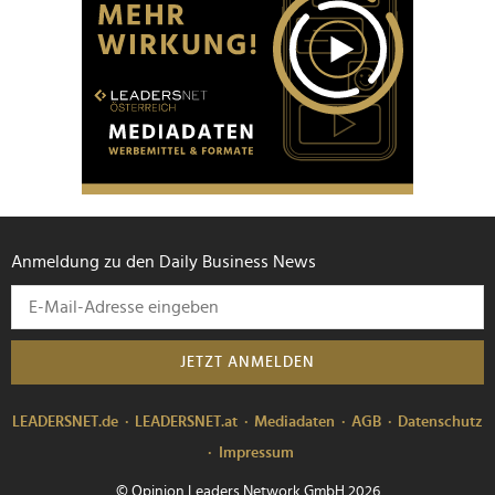
Anmeldung zu den Daily Business News
JETZT ANMELDEN
LEADERSNET.de
LEADERSNET.at
Mediadaten
AGB
Datenschutz
Impressum
© Opinion Leaders Network GmbH 2026