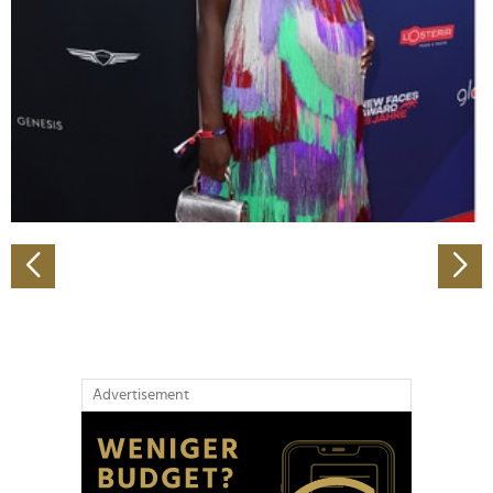
Wir verwenden Cookies, um Inhalte und Anzeigen zu
personalisieren, Funktionen für soziale Medien anbieten
zu können und die Zugriffe auf unsere Website zu
analysieren. Außerdem geben wir Informationen zu Ihrer
Verwendung unserer Website an unsere Partner für
soziale Medien, Werbung und Analysen weiter. Unsere
Partner führen diese Informationen möglicherweise mit
weiteren Daten zusammen, die Sie ihnen bereitgestellt
haben oder die sie im Rahmen Ihrer Nutzung der Dienste
gesammelt haben.
Advertisement