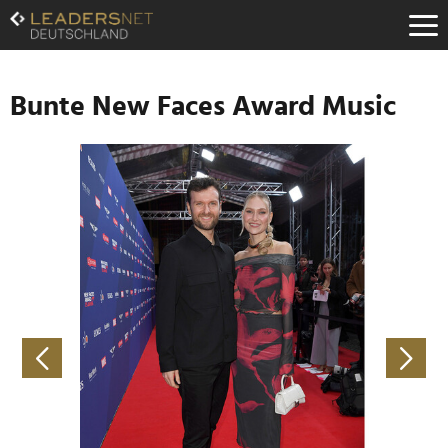
Zum
Inhalt
Zur
Fußzeilen-
Navigation
Bunte New Faces Award Music
Zur
Hauptnavigation