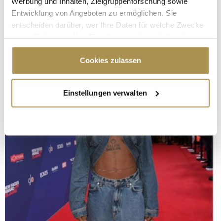
Werbung und Inhalten, Zielgruppenforschung sowie
Entwicklung von Angeboten zu ermöglichen. Sie
entscheiden darüber, wer Ihre Daten für welche Zwecke
nutzt. Sie können Ihre Einwilligung jederzeit über die
Cookie-Erklärung oder durch Klicken auf das Privacy
Trigger Symbol ändern oder widerrufen
Cookies zulassen
Wenn Sie es erlauben, würden wir auch gerne:
Einstellungen verwalten
Informationen über Ihre geografische Lage
erfassen, welche bis auf einige Meter genau sein
können
Ihr Gerät durch aktives Scannen nach
bestimmten Merkmalen (Fingerprinting) identifizieren
Erfahren Sie mehr darüber, wie Ihre persönlichen Daten
verarbeitet werden, und legen Sie Ihre Präferenzen im
Abschnitt Einzelheiten
fest.
Wir verwenden Cookies, um Inhalte und Anzeigen zu
personalisieren, Funktionen für soziale Medien anbieten