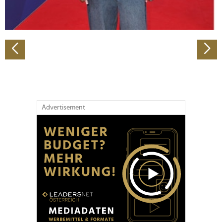
zu können und die Zugriffe auf unsere Website zu
analysieren. Außerdem geben wir Informationen zu Ihrer
Verwendung unserer Website an unsere Partner für
soziale Medien, Werbung und Analysen weiter. Unsere
Partner führen diese Informationen möglicherweise mit
weiteren Daten zusammen, die Sie ihnen bereitgestellt
haben oder die sie im Rahmen Ihrer Nutzung der Dienste
gesammelt haben.
Advertisement