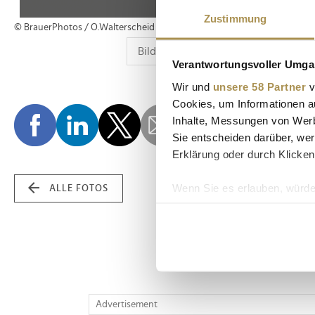
Zustimmung
© BrauerPhotos / O.Walterscheid
Verantwortungsvoller Umgan
Wir und
unsere 58 Partner
v
Cookies, um Informationen a
Inhalte, Messungen von Werb
Sie entscheiden darüber, wer
Erklärung oder durch Klicken
Wenn Sie es erlauben, würde
ALLE FOTOS
Informationen über Ih
Ihr Gerät durch aktiv
Erfahren Sie mehr darüber, w
Einzelheiten
fest.
Wir verwenden Cookies, um I
Advertisement
und die Zugriffe auf unsere 