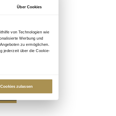
Über Cookies
ithilfe von Technologien wie
onalisierte Werbung und
 Angeboten zu ermöglichen.
g jederzeit über die Cookie-
au sein können
zieren
Cookies zulassen
hre Präferenzen im
Abschnitt
 Medien anbieten zu können
hrer Verwendung unserer