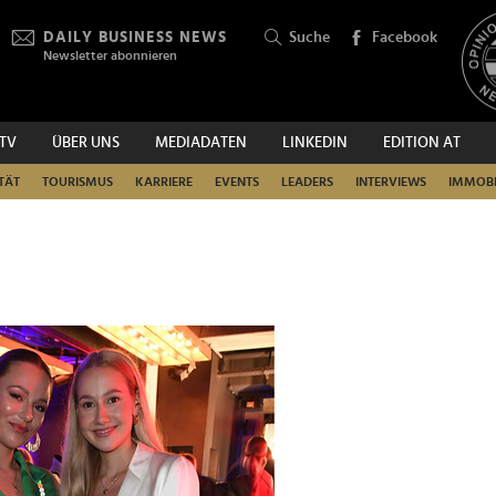
DAILY BUSINESS NEWS
Suche
Facebook
Newsletter abonnieren
.TV
ÜBER UNS
MEDIADATEN
LINKEDIN
EDITION AT
SUCHEN
TÄT
TOURISMUS
KARRIERE
EVENTS
LEADERS
INTERVIEWS
IMMOBI