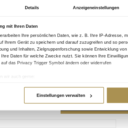
Details
Anzeigeneinstellungen
g mit Ihren Daten
erarbeiten Ihre persönlichen Daten, wie z. B. Ihre IP-Adresse, m
Advertisement
uf Ihrem Gerät zu speichern und darauf zuzugreifen und so pers
ung und Inhalten, Zielgruppenforschung sowie Entwicklung von
 Ihre Daten für welche Zwecke nutzt. Sie können Ihre Einwilligun
 auf das Privacy Trigger Symbol ändern oder widerrufen
n wir auch gerne:
re geografische Lage erfassen, welche bis auf einige Meter gen
es Scannen nach bestimmten Merkmalen (Fingerprinting) identifi
Einstellungen verwalten
ie Ihre persönlichen Daten verarbeitet werden, und legen Sie I
nhalte und Anzeigen zu personalisieren, Funktionen für soziale
Website zu analysieren. Außerdem geben wir Informationen zu I