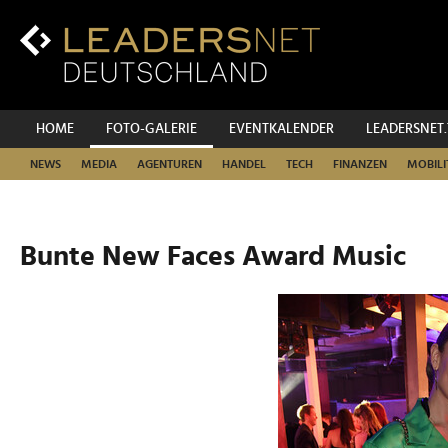
Zum
Inhalt
Zur
Fußzeilen-
Navigation
Zur
HOME
FOTO-GALERIE
EVENTKALENDER
LEADERSNET
Hauptnavigation
NEWS
MEDIA
AGENTUREN
HANDEL
TECH
FINANZEN
MOBILI
Bunte New Faces Award Music