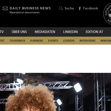
DAILY BUSINESS NEWS
Suche
Facebook
Newsletter abonnieren
.TV
ÜBER UNS
MEDIADATEN
LINKEDIN
EDITION AT
SUCHEN
TÄT
TOURISMUS
KARRIERE
EVENTS
LEADERS
INTERVIEWS
IMMOBI