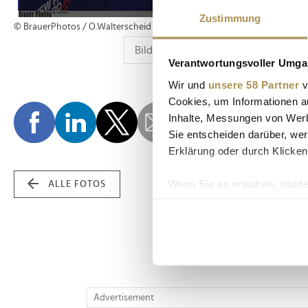
Zustimmung
© BrauerPhotos / O.Walterscheid
Verantwortungsvoller Umgan
Wir und
unsere 58 Partner
v
Cookies, um Informationen a
Inhalte, Messungen von Werb
Sie entscheiden darüber, wer
Erklärung oder durch Klicken
Wenn Sie es erlauben, würde
ALLE FOTOS
Informationen über Ih
Ihr Gerät durch aktiv
Erfahren Sie mehr darüber, w
Einzelheiten
fest.
Wir verwenden Cookies, um I
Advertisement
und die Zugriffe auf unsere 