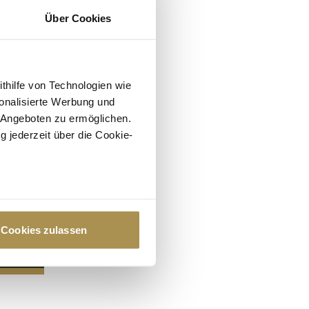
Über Cookies
ithilfe von Technologien wie
onalisierte Werbung und
 Angeboten zu ermöglichen.
g jederzeit über die Cookie-
au sein können
zieren
Cookies zulassen
hre Präferenzen im
Abschnitt
 Medien anbieten zu können
hrer Verwendung unserer