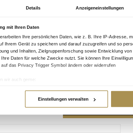
Details
Anzeigeneinstellungen
g mit Ihren Daten
erarbeiten Ihre persönlichen Daten, wie z. B. Ihre IP-Adresse, m
Advertisement
uf Ihrem Gerät zu speichern und darauf zuzugreifen und so pers
ung und Inhalten, Zielgruppenforschung sowie Entwicklung von
 Ihre Daten für welche Zwecke nutzt. Sie können Ihre Einwilligun
 auf das Privacy Trigger Symbol ändern oder widerrufen
n wir auch gerne:
re geografische Lage erfassen, welche bis auf einige Meter gen
es Scannen nach bestimmten Merkmalen (Fingerprinting) identifi
Einstellungen verwalten
ie Ihre persönlichen Daten verarbeitet werden, und legen Sie I
nhalte und Anzeigen zu personalisieren, Funktionen für soziale
Website zu analysieren. Außerdem geben wir Informationen zu I