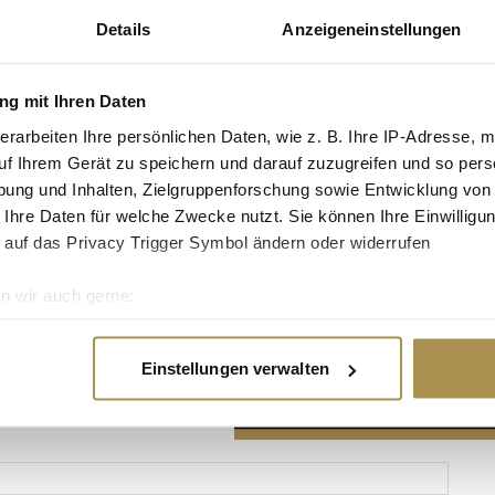
Details
Anzeigeneinstellungen
g mit Ihren Daten
erarbeiten Ihre persönlichen Daten, wie z. B. Ihre IP-Adresse, m
Advertisement
uf Ihrem Gerät zu speichern und darauf zuzugreifen und so pers
ung und Inhalten, Zielgruppenforschung sowie Entwicklung von
 Ihre Daten für welche Zwecke nutzt. Sie können Ihre Einwilligun
 auf das Privacy Trigger Symbol ändern oder widerrufen
n wir auch gerne:
re geografische Lage erfassen, welche bis auf einige Meter gen
es Scannen nach bestimmten Merkmalen (Fingerprinting) identifi
Einstellungen verwalten
ie Ihre persönlichen Daten verarbeitet werden, und legen Sie I
nhalte und Anzeigen zu personalisieren, Funktionen für soziale
Website zu analysieren. Außerdem geben wir Informationen zu I