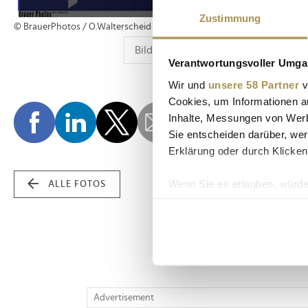
Zustimmung
© BrauerPhotos / O.Walterscheid
Verantwortungsvoller Umgan
Wir und
unsere 58 Partner
v
Cookies, um Informationen a
Inhalte, Messungen von Werb
Sie entscheiden darüber, wer
Erklärung oder durch Klicken
Wenn Sie es erlauben, würde
ALLE FOTOS
Informationen über Ih
Ihr Gerät durch aktiv
Erfahren Sie mehr darüber, w
Einzelheiten
fest.
Wir verwenden Cookies, um I
Advertisement
und die Zugriffe auf unsere 