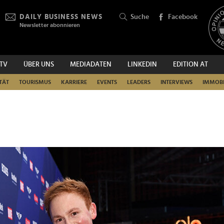
DAILY BUSINESS NEWS
Suche
Facebook
Newsletter abonnieren
.TV
ÜBER UNS
MEDIADATEN
LINKEDIN
EDITION AT
SUCHEN
TÄT
TOURISMUS
KARRIERE
EVENTS
LEADERS
INTERVIEWS
IMMOBI