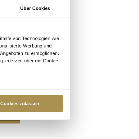
Über Cookies
ithilfe von Technologien wie
onalisierte Werbung und
 Angeboten zu ermöglichen.
g jederzeit über die Cookie-
au sein können
zieren
Cookies zulassen
hre Präferenzen im
Abschnitt
 Medien anbieten zu können
hrer Verwendung unserer