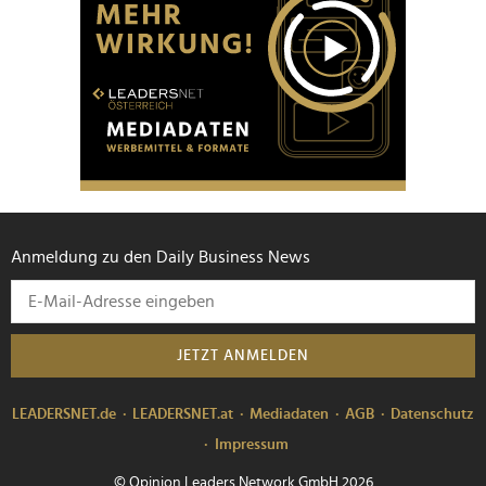
Anmeldung zu den Daily Business News
JETZT ANMELDEN
LEADERSNET.de
LEADERSNET.at
Mediadaten
AGB
Datenschutz
Impressum
© Opinion Leaders Network GmbH 2026