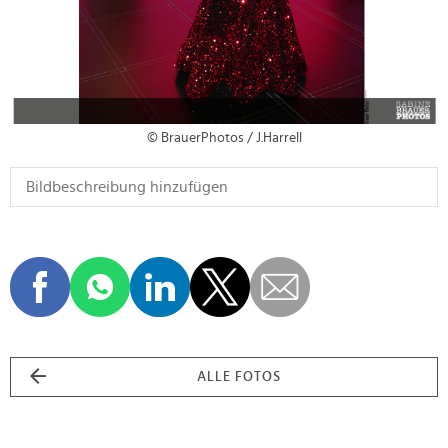
© BrauerPhotos / J.Harrell
ALLE FOTOS