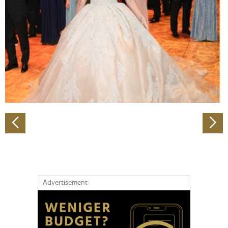
Wir verwenden Cookies, um Inhalte und Anzeigen zu
personalisieren, Funktionen für soziale Medien anbieten
zu können und die Zugriffe auf unsere Website zu
analysieren. Außerdem geben wir Informationen zu Ihrer
Verwendung unserer Website an unsere Partner für
soziale Medien, Werbung und Analysen weiter. Unsere
Partner führen diese Informationen möglicherweise mit
weiteren Daten zusammen, die Sie ihnen bereitgestellt
haben oder die sie im Rahmen Ihrer Nutzung der Dienste
gesammelt haben.
Advertisement