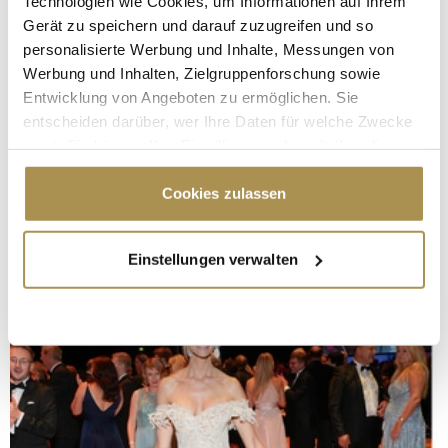
Technologien wie Cookies, um Informationen auf Ihrem
Gerät zu speichern und darauf zuzugreifen und so
personalisierte Werbung und Inhalte, Messungen von
Werbung und Inhalten, Zielgruppenforschung sowie
Entwicklung von Angeboten zu ermöglichen. Sie
entscheiden darüber, wer Ihre Daten für welche Zwecke
nutzt. Sie können Ihre Einwilligung jederzeit über die
Cookie-Erklärung oder durch Klicken auf das Privacy
Trigger Symbol ändern oder widerrufen
Cookies zulassen
Wenn Sie es erlauben, würden wir auch gerne:
Einstellungen verwalten
Informationen über Ihre geografische Lage
erfassen, welche bis auf einige Meter genau sein
können
Ihr Gerät durch aktives Scannen nach
bestimmten Merkmalen (Fingerprinting) identifizieren
Erfahren Sie mehr darüber, wie Ihre persönlichen Daten
verarbeitet werden, und legen Sie Ihre Präferenzen im
Abschnitt Einzelheiten
fest.