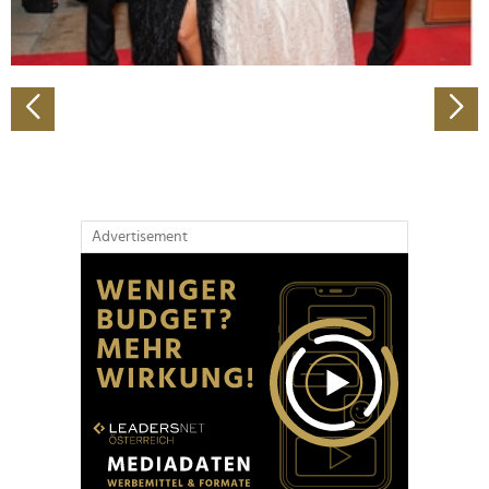
zu können und die Zugriffe auf unsere Website zu
analysieren. Außerdem geben wir Informationen zu Ihrer
Verwendung unserer Website an unsere Partner für
soziale Medien, Werbung und Analysen weiter. Unsere
Partner führen diese Informationen möglicherweise mit
weiteren Daten zusammen, die Sie ihnen bereitgestellt
haben oder die sie im Rahmen Ihrer Nutzung der Dienste
gesammelt haben.
Advertisement