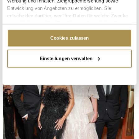
Werbung und Inhalten, Zielgruppenforschung sowie
Entwicklung von Angeboten zu ermöglichen. Sie
entscheiden darüber, wer Ihre Daten für welche Zwecke
nutzt. Sie können Ihre Einwilligung jederzeit über die
Cookie-Erklärung oder durch Klicken auf das Privacy
Trigger Symbol ändern oder widerrufen
Cookies zulassen
Wenn Sie es erlauben, würden wir auch gerne:
Einstellungen verwalten
Informationen über Ihre geografische Lage
erfassen, welche bis auf einige Meter genau sein
können
Ihr Gerät durch aktives Scannen nach
bestimmten Merkmalen (Fingerprinting) identifizieren
Erfahren Sie mehr darüber, wie Ihre persönlichen Daten
verarbeitet werden, und legen Sie Ihre Präferenzen im
Abschnitt Einzelheiten
fest.
Wir verwenden Cookies, um Inhalte und Anzeigen zu
personalisieren, Funktionen für soziale Medien anbieten