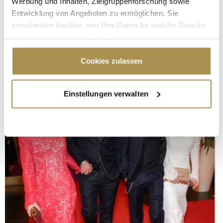
Werbung und Inhalten, Zielgruppenforschung sowie
Entwicklung von Angeboten zu ermöglichen. Sie
entscheiden darüber, wer Ihre Daten für welche Zwecke
nutzt. Sie können Ihre Einwilligung jederzeit über die
Cookie-Erklärung oder durch Klicken auf das Privacy
Trigger Symbol ändern oder widerrufen
Cookies zulassen
Wenn Sie es erlauben, würden wir auch gerne:
Einstellungen verwalten
Informationen über Ihre geografische Lage
erfassen, welche bis auf einige Meter genau sein
können
Ihr Gerät durch aktives Scannen nach
bestimmten Merkmalen (Fingerprinting) identifizieren
Erfahren Sie mehr darüber, wie Ihre persönlichen Daten
verarbeitet werden, und legen Sie Ihre Präferenzen im
Abschnitt Einzelheiten
fest.
Wir verwenden Cookies, um Inhalte und Anzeigen zu
personalisieren, Funktionen für soziale Medien anbieten