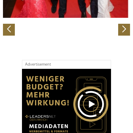
zu können und die Zugriffe auf unsere Website zu
analysieren. Außerdem geben wir Informationen zu Ihrer
Verwendung unserer Website an unsere Partner für
soziale Medien, Werbung und Analysen weiter. Unsere
Partner führen diese Informationen möglicherweise mit
weiteren Daten zusammen, die Sie ihnen bereitgestellt
haben oder die sie im Rahmen Ihrer Nutzung der Dienste
gesammelt haben.
Advertisement