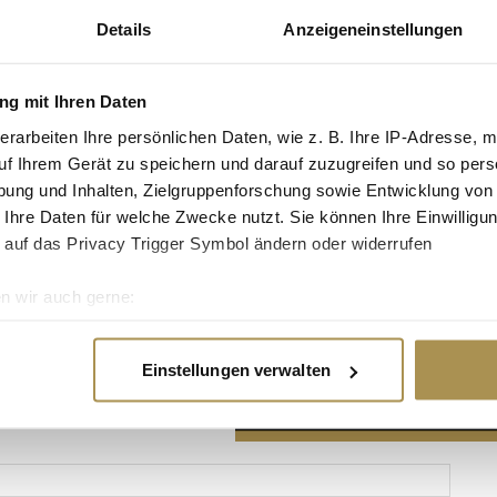
Details
Anzeigeneinstellungen
g mit Ihren Daten
erarbeiten Ihre persönlichen Daten, wie z. B. Ihre IP-Adresse, m
Advertisement
uf Ihrem Gerät zu speichern und darauf zuzugreifen und so pers
ung und Inhalten, Zielgruppenforschung sowie Entwicklung von
 Ihre Daten für welche Zwecke nutzt. Sie können Ihre Einwilligun
 auf das Privacy Trigger Symbol ändern oder widerrufen
n wir auch gerne:
re geografische Lage erfassen, welche bis auf einige Meter gen
es Scannen nach bestimmten Merkmalen (Fingerprinting) identifi
Einstellungen verwalten
ie Ihre persönlichen Daten verarbeitet werden, und legen Sie I
nhalte und Anzeigen zu personalisieren, Funktionen für soziale
Website zu analysieren. Außerdem geben wir Informationen zu I