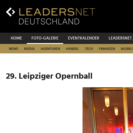
Zum
Inhalt
Zur
Fußzeilen-
Navigation
Zur
HOME
FOTO-GALERIE
EVENTKALENDER
LEADERSNET
Hauptnavigation
NEWS
MEDIA
AGENTUREN
HANDEL
TECH
FINANZEN
MOBILI
29. Leipziger Opernball