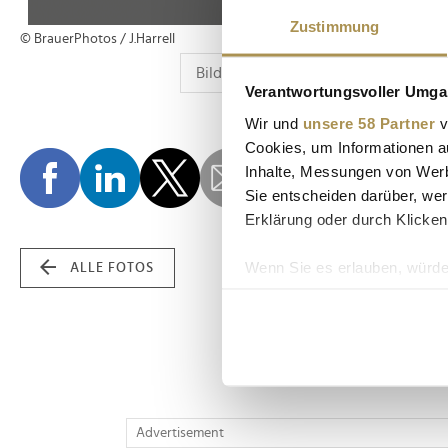
Zustimmung
© BrauerPhotos / J.Harrell
Verantwortungsvoller Umgan
Wir und
unsere 58 Partner
v
Cookies, um Informationen a
Inhalte, Messungen von Werb
Sie entscheiden darüber, wer
Erklärung oder durch Klicken
Wenn Sie es erlauben, würde
ALLE FOTOS
Informationen über Ih
Ihr Gerät durch aktiv
Erfahren Sie mehr darüber, w
Einzelheiten
fest.
Wir verwenden Cookies, um I
Advertisement
und die Zugriffe auf unsere 