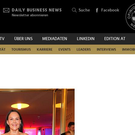
DAILY BUSINESS NEWS
Suche
Facebook
Newsletter abonnieren
.TV
ÜBER UNS
MEDIADATEN
LINKEDIN
EDITION AT
SUCHEN
TÄT
TOURISMUS
KARRIERE
EVENTS
LEADERS
INTERVIEWS
IMMOBI