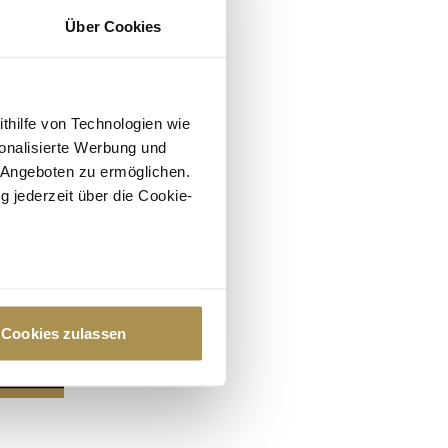
Über Cookies
ithilfe von Technologien wie
onalisierte Werbung und
 Angeboten zu ermöglichen.
g jederzeit über die Cookie-
au sein können
zieren
Cookies zulassen
hre Präferenzen im
Abschnitt
 Medien anbieten zu können
hrer Verwendung unserer