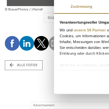
Zustimmung
© BrauerPhotos / J.Harrell
Verantwortungsvoller Umgan
Wir und
unsere 58 Partner
v
Cookies, um Informationen a
Inhalte, Messungen von Werb
Sie entscheiden darüber, wer
Erklärung oder durch Klicken
Wenn Sie es erlauben, würde
ALLE FOTOS
Informationen über Ih
Ihr Gerät durch aktiv
Erfahren Sie mehr darüber, w
Einzelheiten
fest.
Wir verwenden Cookies, um I
Advertisement
und die Zugriffe auf unsere 