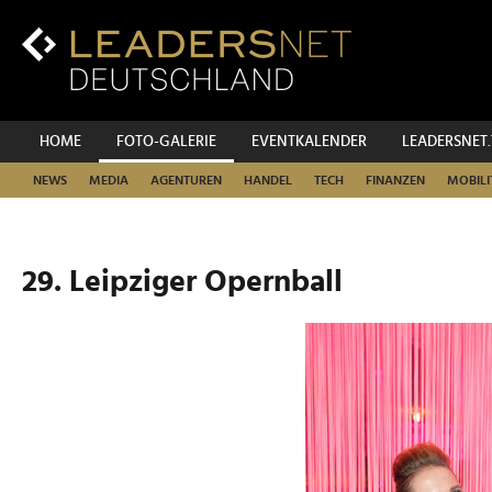
Zum
Inhalt
Zur
Fußzeilen-
Navigation
Zur
HOME
FOTO-GALERIE
EVENTKALENDER
LEADERSNET
Hauptnavigation
NEWS
MEDIA
AGENTUREN
HANDEL
TECH
FINANZEN
MOBILI
29. Leipziger Opernball