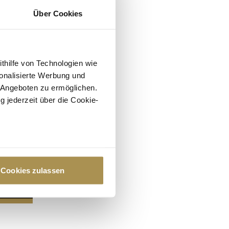
Über Cookies
ithilfe von Technologien wie
onalisierte Werbung und
 Angeboten zu ermöglichen.
g jederzeit über die Cookie-
au sein können
zieren
Cookies zulassen
hre Präferenzen im
Abschnitt
 Medien anbieten zu können
hrer Verwendung unserer