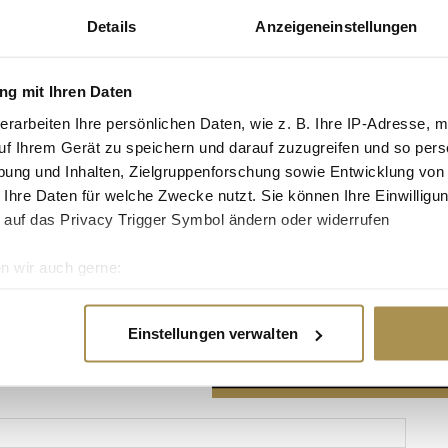
Details
Anzeigeneinstellungen
g mit Ihren Daten
erarbeiten Ihre persönlichen Daten, wie z. B. Ihre IP-Adresse, m
Advertisement
uf Ihrem Gerät zu speichern und darauf zuzugreifen und so pers
ung und Inhalten, Zielgruppenforschung sowie Entwicklung von
 Ihre Daten für welche Zwecke nutzt. Sie können Ihre Einwilligun
 auf das Privacy Trigger Symbol ändern oder widerrufen
n wir auch gerne:
re geografische Lage erfassen, welche bis auf einige Meter gen
es Scannen nach bestimmten Merkmalen (Fingerprinting) identifi
Einstellungen verwalten
ie Ihre persönlichen Daten verarbeitet werden, und legen Sie I
nhalte und Anzeigen zu personalisieren, Funktionen für soziale
Website zu analysieren. Außerdem geben wir Informationen zu I