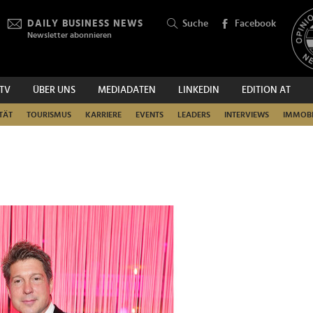
DAILY BUSINESS NEWS
Suche
Facebook
Newsletter abonnieren
.TV
ÜBER UNS
MEDIADATEN
LINKEDIN
EDITION AT
SUCHEN
TÄT
TOURISMUS
KARRIERE
EVENTS
LEADERS
INTERVIEWS
IMMOBI