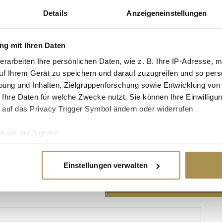
Details
Anzeigeneinstellungen
g mit Ihren Daten
erarbeiten Ihre persönlichen Daten, wie z. B. Ihre IP-Adresse, m
Advertisement
uf Ihrem Gerät zu speichern und darauf zuzugreifen und so pers
ung und Inhalten, Zielgruppenforschung sowie Entwicklung von
 Ihre Daten für welche Zwecke nutzt. Sie können Ihre Einwilligun
 auf das Privacy Trigger Symbol ändern oder widerrufen
n wir auch gerne:
re geografische Lage erfassen, welche bis auf einige Meter gen
es Scannen nach bestimmten Merkmalen (Fingerprinting) identifi
Einstellungen verwalten
ie Ihre persönlichen Daten verarbeitet werden, und legen Sie I
nhalte und Anzeigen zu personalisieren, Funktionen für soziale
Website zu analysieren. Außerdem geben wir Informationen zu I