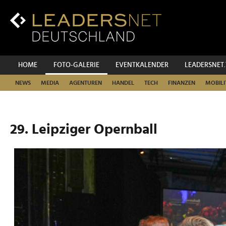
Zum
Inhalt
Zur
Fußzeilen-
Navigation
Zur
HOME
FOTO-GALERIE
EVENTKALENDER
LEADERSNET
Hauptnavigation
NEWS
MEDIA
AGENTUREN
HANDEL
TECH
FINANZEN
MOBILI
29. Leipziger Opernball