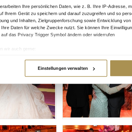
erarbeiten Ihre persönlichen Daten, wie z. B. Ihre IP-Adresse, m
uf Ihrem Gerät zu speichern und darauf zuzugreifen und so pers
ung und Inhalten, Zielgruppenforschung sowie Entwicklung von
 Ihre Daten für welche Zwecke nutzt. Sie können Ihre Einwilligun
 auf das Privacy Trigger Symbol ändern oder widerrufen
n wir auch gerne:
re geografische Lage erfassen, welche bis auf einige Meter gen
es Scannen nach bestimmten Merkmalen (Fingerprinting) identifi
Einstellungen verwalten
ie Ihre persönlichen Daten verarbeitet werden, und legen Sie I
nhalte und Anzeigen zu personalisieren, Funktionen für soziale
Website zu analysieren. Außerdem geben wir Informationen zu I
r soziale Medien, Werbung und Analysen weiter. Unsere Partner
 Daten zusammen, die Sie ihnen bereitgestellt haben oder die s
n.