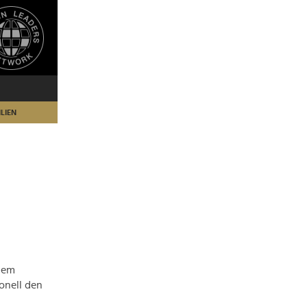
LIEN
 dem
ionell den