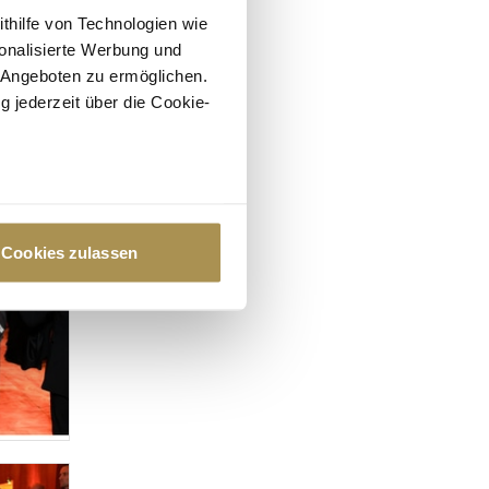
ithilfe von Technologien wie
onalisierte Werbung und
 Angeboten zu ermöglichen.
g jederzeit über die Cookie-
au sein können
zieren
Cookies zulassen
hre Präferenzen im
Abschnitt
 Medien anbieten zu können
hrer Verwendung unserer
 führen diese Informationen
ie im Rahmen Ihrer Nutzung