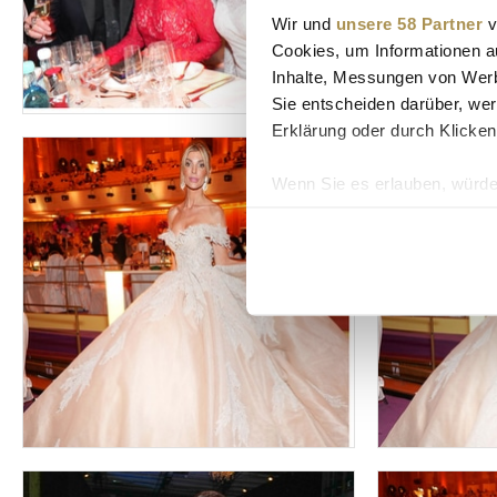
Wir und
unsere 58 Partner
v
Cookies, um Informationen a
Inhalte, Messungen von Werb
Sie entscheiden darüber, wer
Erklärung oder durch Klicken
Wenn Sie es erlauben, würde
Informationen über Ih
Ihr Gerät durch aktiv
Erfahren Sie mehr darüber, w
Einzelheiten
fest.
Wir verwenden Cookies, um I
und die Zugriffe auf unsere 
Website an unsere Partner fü
möglicherweise mit weiteren
der Dienste gesammelt habe