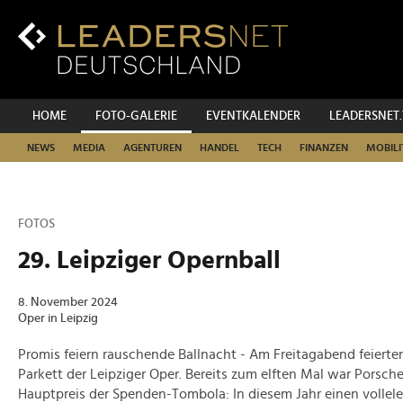
Zum
Inhalt
Zur
Fußzeilen-
Navigation
Zur
HOME
FOTO-GALERIE
EVENTKALENDER
LEADERSNET
Hauptnavigation
NEWS
MEDIA
AGENTUREN
HANDEL
TECH
FINANZEN
MOBILI
FOTOS
29. Leipziger Opernball
8. November 2024
Oper in Leipzig
Promis feiern rauschende Ballnacht - Am Freitagabend feierte
Parkett der Leipziger Oper. Bereits zum elften Mal war Porsche
Hauptpreis der Spenden-Tombola: In diesem Jahr einen vollel