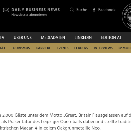
DAILY BUSINESS NEWS
Suche
Facebook
Newsletter abonnieren
.TV
ÜBER UNS
MEDIADATEN
LINKEDIN
EDITION AT
SUCHEN
TÄT
TOURISMUS
KARRIERE
EVENTS
LEADERS
INTERVIEWS
IMMOBI
n 2.000 Gäste unter dem Motto „Great, Britain!“ ausgelassen auf
 als Präsentator des Leipziger Opernballs dabei und stellte tradit
ektrischen Macan 4 in edlem Oakgrünmetallic Neo.