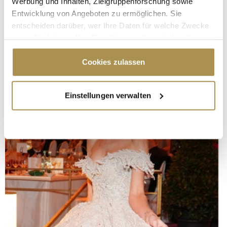
Werbung und Inhalten, Zielgruppenforschung sowie
Entwicklung von Angeboten zu ermöglichen. Sie
entscheiden darüber, wer Ihre Daten für welche Zwecke
nutzt. Sie können Ihre Einwilligung jederzeit über die
Cookie-Erklärung oder durch Klicken auf das Privacy
Trigger Symbol ändern oder widerrufen
Cookies zulassen
Wenn Sie es erlauben, würden wir auch gerne:
Einstellungen verwalten
Informationen über Ihre geografische Lage
erfassen, welche bis auf einige Meter genau sein
können
Ihr Gerät durch aktives Scannen nach
bestimmten Merkmalen (Fingerprinting) identifizieren
Erfahren Sie mehr darüber, wie Ihre persönlichen Daten
verarbeitet werden, und legen Sie Ihre Präferenzen im
Abschnitt Einzelheiten
fest.
Wir verwenden Cookies, um Inhalte und Anzeigen zu
personalisieren, Funktionen für soziale Medien anbieten