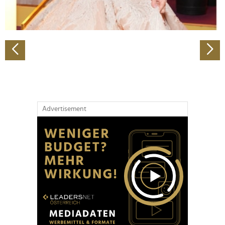
zu können und die Zugriffe auf unsere Website zu
analysieren. Außerdem geben wir Informationen zu Ihrer
Verwendung unserer Website an unsere Partner für
soziale Medien, Werbung und Analysen weiter. Unsere
Partner führen diese Informationen möglicherweise mit
weiteren Daten zusammen, die Sie ihnen bereitgestellt
haben oder die sie im Rahmen Ihrer Nutzung der Dienste
gesammelt haben.
Advertisement