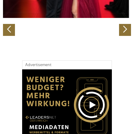
zu können und die Zugriffe auf unsere Website zu
analysieren. Außerdem geben wir Informationen zu Ihrer
Verwendung unserer Website an unsere Partner für
soziale Medien, Werbung und Analysen weiter. Unsere
Partner führen diese Informationen möglicherweise mit
weiteren Daten zusammen, die Sie ihnen bereitgestellt
haben oder die sie im Rahmen Ihrer Nutzung der Dienste
gesammelt haben.
Advertisement