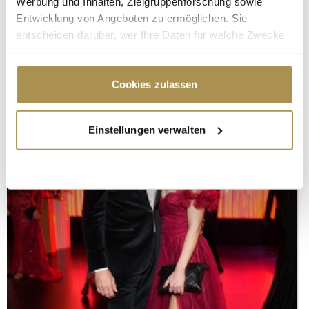
Werbung und Inhalten, Zielgruppenforschung sowie
Entwicklung von Angeboten zu ermöglichen. Sie
entscheiden darüber, wer Ihre Daten für welche Zwecke
nutzt. Sie können Ihre Einwilligung jederzeit über die
Cookie-Erklärung oder durch Klicken auf das Privacy
Trigger Symbol ändern oder widerrufen
Cookies zulassen
Wenn Sie es erlauben, würden wir auch gerne:
Einstellungen verwalten
Informationen über Ihre geografische Lage
erfassen, welche bis auf einige Meter genau sein
können
Ihr Gerät durch aktives Scannen nach
bestimmten Merkmalen (Fingerprinting) identifizieren
Erfahren Sie mehr darüber, wie Ihre persönlichen Daten
verarbeitet werden, und legen Sie Ihre Präferenzen im
Abschnitt Einzelheiten
fest.
Wir verwenden Cookies, um Inhalte und Anzeigen zu
personalisieren, Funktionen für soziale Medien anbieten