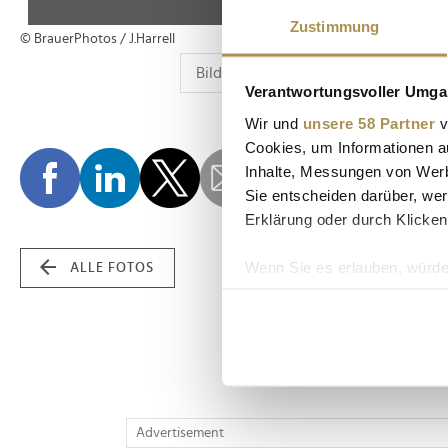
Zustimmung
© BrauerPhotos / J.Harrell
Verantwortungsvoller Umgan
Wir und
unsere 58 Partner
v
Cookies, um Informationen a
Inhalte, Messungen von Werb
Sie entscheiden darüber, wer
Erklärung oder durch Klicken
Wenn Sie es erlauben, würde
ALLE FOTOS
Informationen über Ih
Ihr Gerät durch aktiv
Erfahren Sie mehr darüber, w
Einzelheiten
fest.
Wir verwenden Cookies, um I
Advertisement
und die Zugriffe auf unsere 