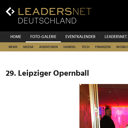
Zum
Inhalt
Zur
Fußzeilen-
Navigation
Zur
HOME
FOTO-GALERIE
EVENTKALENDER
LEADERSNET
Hauptnavigation
NEWS
MEDIA
AGENTUREN
HANDEL
TECH
FINANZEN
MOBILI
29. Leipziger Opernball