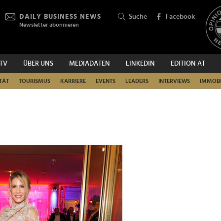
DAILY BUSINESS NEWS
Suche
Facebook
Newsletter abonnieren
.TV
ÜBER UNS
MEDIADATEN
LINKEDIN
EDITION AT
SUCHEN
TÄT
TOURISMUS
KARRIERE
EVENTS
LEADERS
INTERVIEWS
IMMOBI