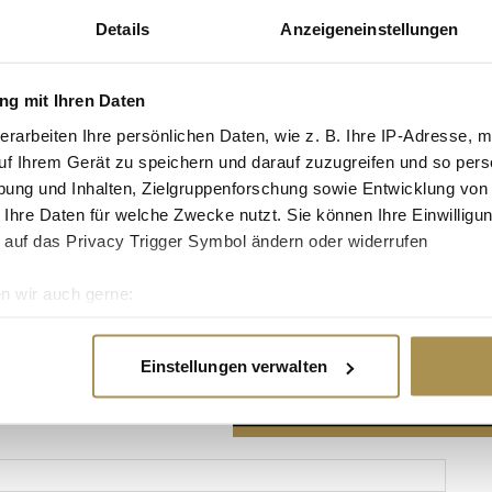
Details
Anzeigeneinstellungen
g mit Ihren Daten
erarbeiten Ihre persönlichen Daten, wie z. B. Ihre IP-Adresse, m
Advertisement
uf Ihrem Gerät zu speichern und darauf zuzugreifen und so pers
ung und Inhalten, Zielgruppenforschung sowie Entwicklung von
 Ihre Daten für welche Zwecke nutzt. Sie können Ihre Einwilligun
 auf das Privacy Trigger Symbol ändern oder widerrufen
n wir auch gerne:
re geografische Lage erfassen, welche bis auf einige Meter gen
es Scannen nach bestimmten Merkmalen (Fingerprinting) identifi
Einstellungen verwalten
ie Ihre persönlichen Daten verarbeitet werden, und legen Sie I
nhalte und Anzeigen zu personalisieren, Funktionen für soziale
Website zu analysieren. Außerdem geben wir Informationen zu I