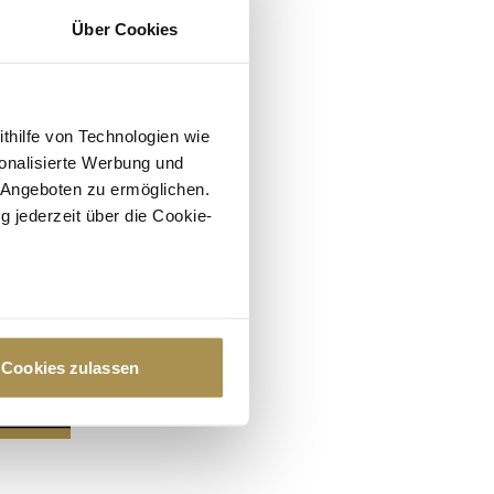
Über Cookies
ithilfe von Technologien wie
onalisierte Werbung und
 Angeboten zu ermöglichen.
g jederzeit über die Cookie-
au sein können
zieren
Cookies zulassen
hre Präferenzen im
Abschnitt
 Medien anbieten zu können
hrer Verwendung unserer