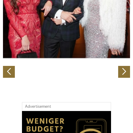
Wir verwenden Cookies, um Inhalte und Anzeigen zu
personalisieren, Funktionen für soziale Medien anbieten
zu können und die Zugriffe auf unsere Website zu
analysieren. Außerdem geben wir Informationen zu Ihrer
Verwendung unserer Website an unsere Partner für
soziale Medien, Werbung und Analysen weiter. Unsere
Partner führen diese Informationen möglicherweise mit
weiteren Daten zusammen, die Sie ihnen bereitgestellt
haben oder die sie im Rahmen Ihrer Nutzung der Dienste
gesammelt haben.
Advertisement