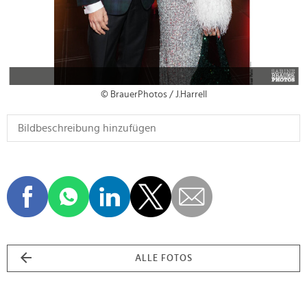
© BrauerPhotos / J.Harrell
ALLE FOTOS