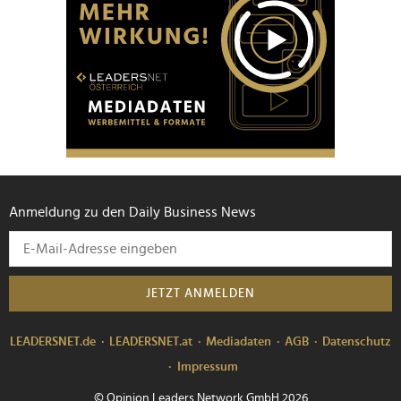
Anmeldung zu den Daily Business News
JETZT ANMELDEN
LEADERSNET.de
LEADERSNET.at
Mediadaten
AGB
Datenschutz
Impressum
© Opinion Leaders Network GmbH 2026