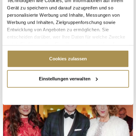
Technologien wie Cookies, um Informationen auf Ihrem
Gerät zu speichern und darauf zuzugreifen und so
personalisierte Werbung und Inhalte, Messungen von
Werbung und Inhalten, Zielgruppenforschung sowie
Entwicklung von Angeboten zu ermöglichen. Sie
entscheiden darüber, wer Ihre Daten für welche Zwecke
nutzt. Sie können Ihre Einwilligung jederzeit über die
Cookie-Erklärung oder durch Klicken auf das Privacy
Trigger Symbol ändern oder widerrufen
Cookies zulassen
Wenn Sie es erlauben, würden wir auch gerne:
Einstellungen verwalten
Informationen über Ihre geografische Lage
erfassen, welche bis auf einige Meter genau sein
können
Ihr Gerät durch aktives Scannen nach
bestimmten Merkmalen (Fingerprinting) identifizieren
Erfahren Sie mehr darüber, wie Ihre persönlichen Daten
verarbeitet werden, und legen Sie Ihre Präferenzen im
Abschnitt Einzelheiten
fest.