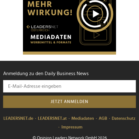
Anmeldung zu den Daily Business News
JETZT ANMELDEN
LEADERSNET.de
LEADERSNET.at
Mediadaten
AGB
Datenschutz
Impressum
© Opinion Leaders Network GmbH 2026