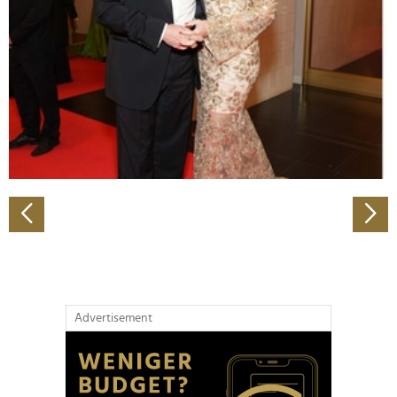
Wir verwenden Cookies, um Inhalte und Anzeigen zu
personalisieren, Funktionen für soziale Medien anbieten
zu können und die Zugriffe auf unsere Website zu
analysieren. Außerdem geben wir Informationen zu Ihrer
Verwendung unserer Website an unsere Partner für
soziale Medien, Werbung und Analysen weiter. Unsere
Partner führen diese Informationen möglicherweise mit
weiteren Daten zusammen, die Sie ihnen bereitgestellt
haben oder die sie im Rahmen Ihrer Nutzung der Dienste
gesammelt haben.
Advertisement