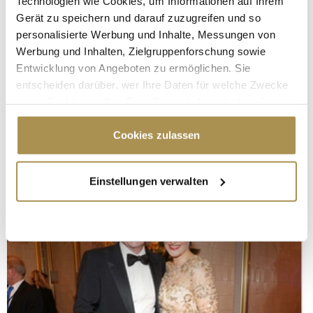
Technologien wie Cookies, um Informationen auf Ihrem
Gerät zu speichern und darauf zuzugreifen und so
personalisierte Werbung und Inhalte, Messungen von
Werbung und Inhalten, Zielgruppenforschung sowie
Entwicklung von Angeboten zu ermöglichen. Sie
entscheiden darüber, wer Ihre Daten für welche Zwecke
nutzt. Sie können Ihre Einwilligung jederzeit über die
Cookie-Erklärung oder durch Klicken auf das Privacy
Trigger Symbol ändern oder widerrufen
Cookies zulassen
Wenn Sie es erlauben, würden wir auch gerne:
Einstellungen verwalten
Informationen über Ihre geografische Lage
erfassen, welche bis auf einige Meter genau sein
können
Ihr Gerät durch aktives Scannen nach
bestimmten Merkmalen (Fingerprinting) identifizieren
Erfahren Sie mehr darüber, wie Ihre persönlichen Daten
verarbeitet werden, und legen Sie Ihre Präferenzen im
Abschnitt Einzelheiten
fest.