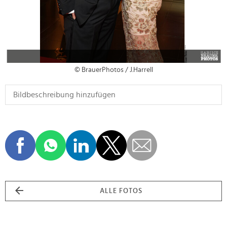
© BrauerPhotos / J.Harrell
ALLE FOTOS