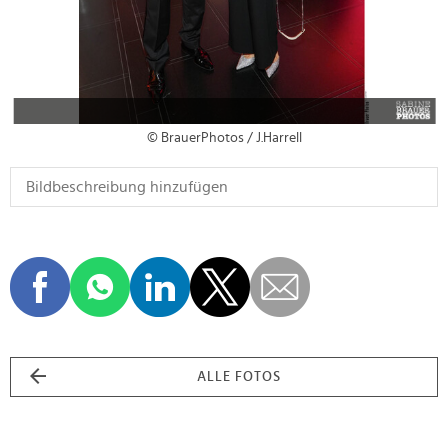
© BrauerPhotos / J.Harrell
ALLE FOTOS