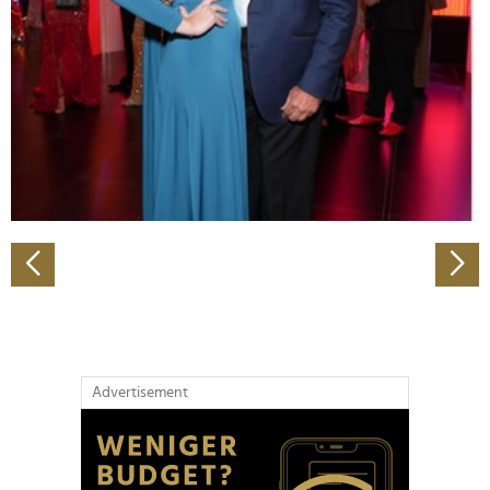
Wir verwenden Cookies, um Inhalte und Anzeigen zu
personalisieren, Funktionen für soziale Medien anbieten
zu können und die Zugriffe auf unsere Website zu
analysieren. Außerdem geben wir Informationen zu Ihrer
Verwendung unserer Website an unsere Partner für
soziale Medien, Werbung und Analysen weiter. Unsere
Partner führen diese Informationen möglicherweise mit
weiteren Daten zusammen, die Sie ihnen bereitgestellt
haben oder die sie im Rahmen Ihrer Nutzung der Dienste
gesammelt haben.
Advertisement