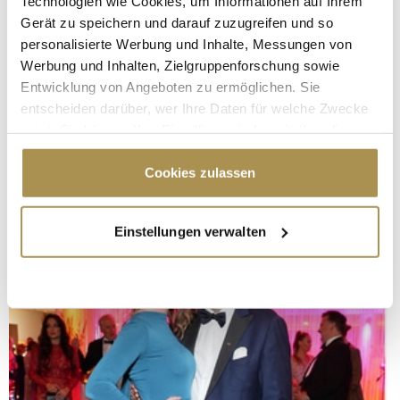
Technologien wie Cookies, um Informationen auf Ihrem
Gerät zu speichern und darauf zuzugreifen und so
personalisierte Werbung und Inhalte, Messungen von
Werbung und Inhalten, Zielgruppenforschung sowie
Entwicklung von Angeboten zu ermöglichen. Sie
entscheiden darüber, wer Ihre Daten für welche Zwecke
nutzt. Sie können Ihre Einwilligung jederzeit über die
Cookie-Erklärung oder durch Klicken auf das Privacy
Trigger Symbol ändern oder widerrufen
Cookies zulassen
Wenn Sie es erlauben, würden wir auch gerne:
Einstellungen verwalten
Informationen über Ihre geografische Lage
erfassen, welche bis auf einige Meter genau sein
können
Ihr Gerät durch aktives Scannen nach
bestimmten Merkmalen (Fingerprinting) identifizieren
Erfahren Sie mehr darüber, wie Ihre persönlichen Daten
verarbeitet werden, und legen Sie Ihre Präferenzen im
Abschnitt Einzelheiten
fest.