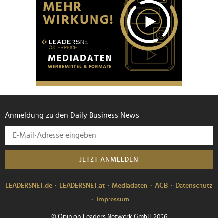
Anmeldung zu den Daily Business News
JETZT ANMELDEN
LEADERSNET.de
LEADERSNET.at
Mediadaten
AGB
Datenschutz
Impressum
© Opinion Leaders Network GmbH 2026