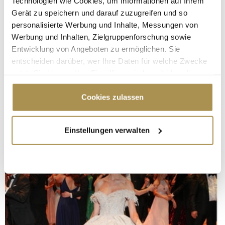
Technologien wie Cookies, um Informationen auf Ihrem
Gerät zu speichern und darauf zuzugreifen und so
personalisierte Werbung und Inhalte, Messungen von
Werbung und Inhalten, Zielgruppenforschung sowie
Entwicklung von Angeboten zu ermöglichen. Sie
entscheiden darüber, wer Ihre Daten für welche Zwecke
nutzt. Sie können Ihre Einwilligung jederzeit über die
Cookie-Erklärung oder durch Klicken auf das Privacy
Trigger Symbol ändern oder widerrufen
Cookies zulassen
Wenn Sie es erlauben, würden wir auch gerne:
Einstellungen verwalten
Informationen über Ihre geografische Lage
erfassen, welche bis auf einige Meter genau sein
können
Ihr Gerät durch aktives Scannen nach
bestimmten Merkmalen (Fingerprinting) identifizieren
Erfahren Sie mehr darüber, wie Ihre persönlichen Daten
verarbeitet werden, und legen Sie Ihre Präferenzen im
Abschnitt Einzelheiten
fest.