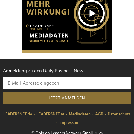
Anmeldung zu den Daily Business News
JETZT ANMELDEN
LEADERSNET.de
LEADERSNET.at
Mediadaten
AGB
Datenschutz
Impressum
© Opinion Leaders Network GmbH 2026