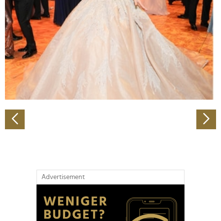
Wir verwenden Cookies, um Inhalte und Anzeigen zu
personalisieren, Funktionen für soziale Medien anbieten
zu können und die Zugriffe auf unsere Website zu
analysieren. Außerdem geben wir Informationen zu Ihrer
Verwendung unserer Website an unsere Partner für
soziale Medien, Werbung und Analysen weiter. Unsere
Partner führen diese Informationen möglicherweise mit
weiteren Daten zusammen, die Sie ihnen bereitgestellt
haben oder die sie im Rahmen Ihrer Nutzung der Dienste
gesammelt haben.
Advertisement