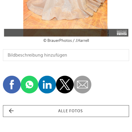
© BrauerPhotos / J.Harrell
ALLE FOTOS