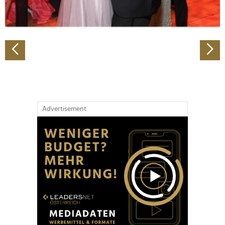
zu können und die Zugriffe auf unsere Website zu
analysieren. Außerdem geben wir Informationen zu Ihrer
Verwendung unserer Website an unsere Partner für
soziale Medien, Werbung und Analysen weiter. Unsere
Partner führen diese Informationen möglicherweise mit
weiteren Daten zusammen, die Sie ihnen bereitgestellt
haben oder die sie im Rahmen Ihrer Nutzung der Dienste
gesammelt haben.
Advertisement