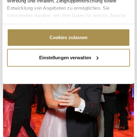
Werbung und Inhalten, Zielgruppenforschung sowie
Entwicklung von Angeboten zu ermöglichen. Sie
entscheiden darüber, wer Ihre Daten für welche Zwecke
nutzt. Sie können Ihre Einwilligung jederzeit über die
Cookie-Erklärung oder durch Klicken auf das Privacy
Trigger Symbol ändern oder widerrufen
Cookies zulassen
Wenn Sie es erlauben, würden wir auch gerne:
Einstellungen verwalten
Informationen über Ihre geografische Lage
erfassen, welche bis auf einige Meter genau sein
können
Ihr Gerät durch aktives Scannen nach
bestimmten Merkmalen (Fingerprinting) identifizieren
Erfahren Sie mehr darüber, wie Ihre persönlichen Daten
verarbeitet werden, und legen Sie Ihre Präferenzen im
Abschnitt Einzelheiten
fest.
Wir verwenden Cookies, um Inhalte und Anzeigen zu
personalisieren, Funktionen für soziale Medien anbieten