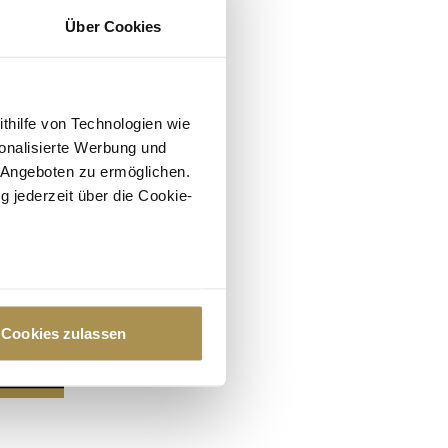
Über Cookies
ithilfe von Technologien wie
onalisierte Werbung und
 Angeboten zu ermöglichen.
g jederzeit über die Cookie-
au sein können
zieren
Cookies zulassen
hre Präferenzen im
Abschnitt
 Medien anbieten zu können
hrer Verwendung unserer