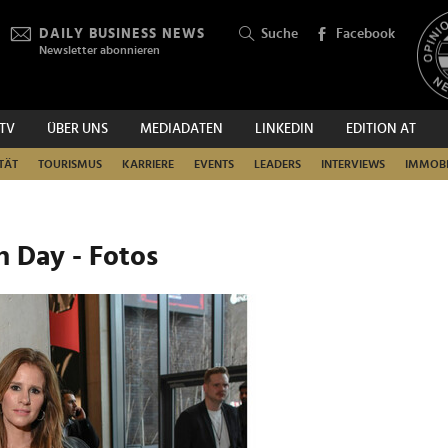
DAILY BUSINESS NEWS
Suche
Facebook
Newsletter abonnieren
.TV
ÜBER UNS
MEDIADATEN
LINKEDIN
EDITION AT
SUCHEN
TÄT
TOURISMUS
KARRIERE
EVENTS
LEADERS
INTERVIEWS
IMMOBI
n Day - Fotos