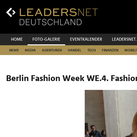
Zum
Inhalt
Zur
Fußzeilen-
Navigation
Zur
HOME
FOTO-GALERIE
EVENTKALENDER
LEADERSNET
Hauptnavigation
NEWS
MEDIA
AGENTUREN
HANDEL
TECH
FINANZEN
MOBILI
Berlin Fashion Week WE.4. Fashio