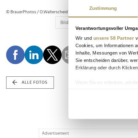
Zustimmung
© BrauerPhotos / O.Walterscheid
Verantwortungsvoller Umgan
Wir und
unsere 58 Partner
v
Cookies, um Informationen a
Inhalte, Messungen von Werb
Sie entscheiden darüber, wer
Erklärung oder durch Klicken
Wenn Sie es erlauben, würde
ALLE FOTOS
Informationen über Ih
Ihr Gerät durch aktiv
Erfahren Sie mehr darüber, w
Einzelheiten
fest.
Wir verwenden Cookies, um I
Advertisement
und die Zugriffe auf unsere 