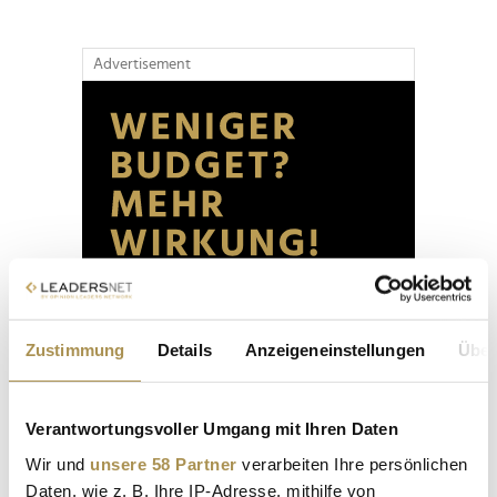
Advertisement
Zustimmung
Details
Anzeigeneinstellungen
Über
Verantwortungsvoller Umgang mit Ihren Daten
Wir und
unsere 58 Partner
verarbeiten Ihre persönlichen
Daten, wie z. B. Ihre IP-Adresse, mithilfe von