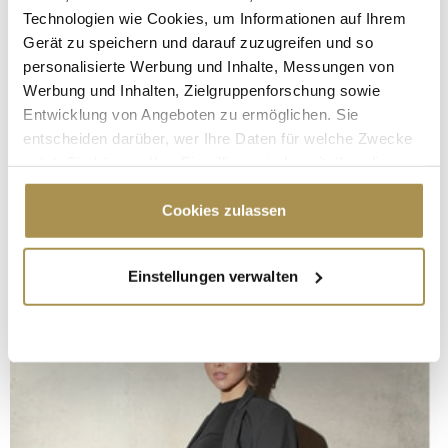
Technologien wie Cookies, um Informationen auf Ihrem
Gerät zu speichern und darauf zuzugreifen und so
personalisierte Werbung und Inhalte, Messungen von
Werbung und Inhalten, Zielgruppenforschung sowie
Entwicklung von Angeboten zu ermöglichen. Sie
entscheiden darüber, wer Ihre Daten für welche Zwecke
nutzt. Sie können Ihre Einwilligung jederzeit über die
Cookie-Erklärung oder durch Klicken auf das Privacy
Trigger Symbol ändern oder widerrufen
Cookies zulassen
Wenn Sie es erlauben, würden wir auch gerne:
Einstellungen verwalten
Informationen über Ihre geografische Lage
erfassen, welche bis auf einige Meter genau sein
können
Ihr Gerät durch aktives Scannen nach
bestimmten Merkmalen (Fingerprinting) identifizieren
Erfahren Sie mehr darüber, wie Ihre persönlichen Daten
verarbeitet werden, und legen Sie Ihre Präferenzen im