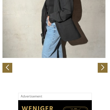
Abschnitt Einzelheiten
fest.
Wir verwenden Cookies, um Inhalte und Anzeigen zu
personalisieren, Funktionen für soziale Medien anbieten
zu können und die Zugriffe auf unsere Website zu
analysieren. Außerdem geben wir Informationen zu Ihrer
Verwendung unserer Website an unsere Partner für
soziale Medien, Werbung und Analysen weiter. Unsere
Partner führen diese Informationen möglicherweise mit
weiteren Daten zusammen, die Sie ihnen bereitgestellt
haben oder die sie im Rahmen Ihrer Nutzung der Dienste
gesammelt haben.
Advertisement