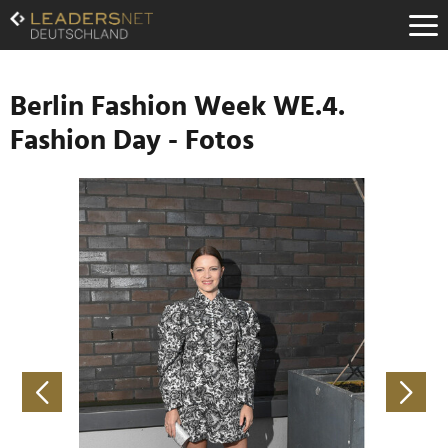
Zum
Inhalt
Zur
Fußzeilen-
Navigation
Berlin Fashion Week WE.4.
Zur
Fashion Day - Fotos
Hauptnavigation