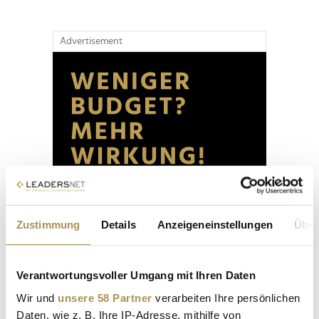
Advertisement
Zustimmung
Details
Anzeigeneinstellungen
Über
Verantwortungsvoller Umgang mit Ihren Daten
Wir und
unsere 58 Partner
verarbeiten Ihre persönlichen
Daten, wie z. B. Ihre IP-Adresse, mithilfe von