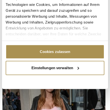
Technologien wie Cookies, um Informationen auf Ihrem
Gerät zu speichern und darauf zuzugreifen und so
personalisierte Werbung und Inhalte, Messungen von
Werbung und Inhalten, Zielgruppenforschung sowie
Entwicklung von Angeboten zu ermöglichen. Sie
entscheiden darüber, wer Ihre Daten für welche Zwecke
nutzt. Sie können Ihre Einwilligung jederzeit über die
Cookie-Erklärung oder durch Klicken auf das Privacy
Trigger Symbol ändern oder widerrufen
Cookies zulassen
Wenn Sie es erlauben, würden wir auch gerne:
Einstellungen verwalten
Informationen über Ihre geografische Lage
erfassen, welche bis auf einige Meter genau sein
können
Ihr Gerät durch aktives Scannen nach
bestimmten Merkmalen (Fingerprinting) identifizieren
Erfahren Sie mehr darüber, wie Ihre persönlichen Daten
verarbeitet werden, und legen Sie Ihre Präferenzen im