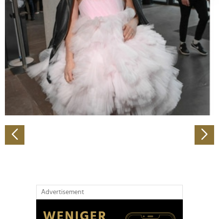
Abschnitt Einzelheiten
fest.
Wir verwenden Cookies, um Inhalte und Anzeigen zu
personalisieren, Funktionen für soziale Medien anbieten
zu können und die Zugriffe auf unsere Website zu
analysieren. Außerdem geben wir Informationen zu Ihrer
Verwendung unserer Website an unsere Partner für
soziale Medien, Werbung und Analysen weiter. Unsere
Partner führen diese Informationen möglicherweise mit
weiteren Daten zusammen, die Sie ihnen bereitgestellt
haben oder die sie im Rahmen Ihrer Nutzung der Dienste
gesammelt haben.
Advertisement