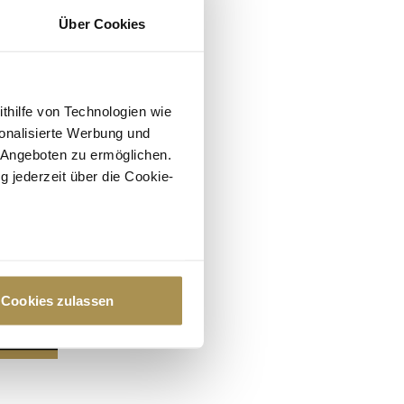
Über Cookies
ithilfe von Technologien wie
onalisierte Werbung und
 Angeboten zu ermöglichen.
g jederzeit über die Cookie-
au sein können
zieren
Cookies zulassen
hre Präferenzen im
Abschnitt
 Medien anbieten zu können
hrer Verwendung unserer