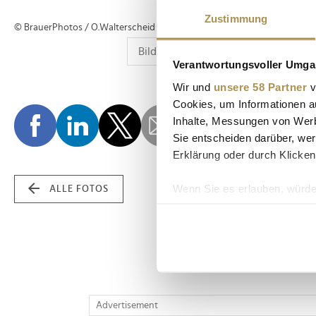
Zustimmung
© BrauerPhotos / O.Walterscheid
Verantwortungsvoller Umgan
Wir und
unsere 58 Partner
v
Cookies, um Informationen a
Inhalte, Messungen von Werb
Sie entscheiden darüber, wer
Erklärung oder durch Klicken
Wenn Sie es erlauben, würde
ALLE FOTOS
Informationen über Ih
Ihr Gerät durch aktiv
Erfahren Sie mehr darüber, w
Einzelheiten
fest.
Wir verwenden Cookies, um I
Advertisement
und die Zugriffe auf unsere 