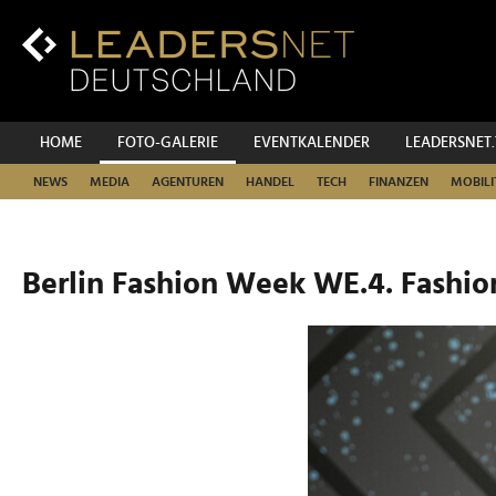
Zum
Inhalt
Zur
Fußzeilen-
Navigation
Zur
HOME
FOTO-GALERIE
EVENTKALENDER
LEADERSNET
Hauptnavigation
NEWS
MEDIA
AGENTUREN
HANDEL
TECH
FINANZEN
MOBILI
Berlin Fashion Week WE.4. Fashio