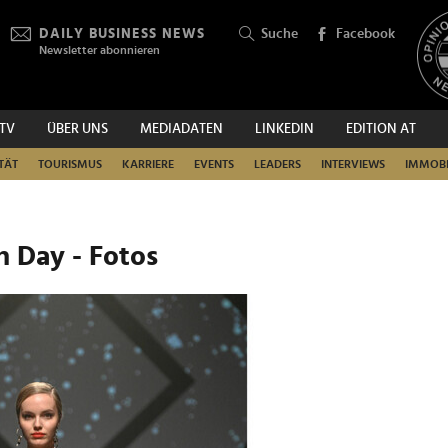
DAILY BUSINESS NEWS
Suche
Facebook
Newsletter abonnieren
.TV
ÜBER UNS
MEDIADATEN
LINKEDIN
EDITION AT
SUCHEN
TÄT
TOURISMUS
KARRIERE
EVENTS
LEADERS
INTERVIEWS
IMMOBI
n Day - Fotos