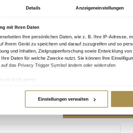
Details
Anzeigeneinstellungen
g mit Ihren Daten
erarbeiten Ihre persönlichen Daten, wie z. B. Ihre IP-Adresse, m
Advertisement
uf Ihrem Gerät zu speichern und darauf zuzugreifen und so pers
ung und Inhalten, Zielgruppenforschung sowie Entwicklung von
 Ihre Daten für welche Zwecke nutzt. Sie können Ihre Einwilligun
 auf das Privacy Trigger Symbol ändern oder widerrufen
n wir auch gerne:
re geografische Lage erfassen, welche bis auf einige Meter gen
es Scannen nach bestimmten Merkmalen (Fingerprinting) identifi
Einstellungen verwalten
ie Ihre persönlichen Daten verarbeitet werden, und legen Sie I
nhalte und Anzeigen zu personalisieren, Funktionen für soziale
Website zu analysieren. Außerdem geben wir Informationen zu I