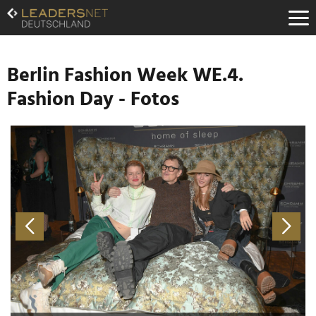
Zum
Inhalt
Zur
Fußzeilen-
Navigation
Berlin Fashion Week WE.4.
Zur
Fashion Day - Fotos
Hauptnavigation