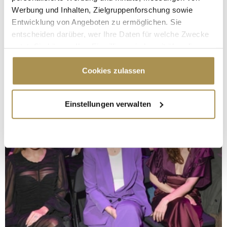
Werbung und Inhalten, Zielgruppenforschung sowie
Entwicklung von Angeboten zu ermöglichen. Sie
entscheiden darüber, wer Ihre Daten für welche Zwecke
nutzt. Sie können Ihre Einwilligung jederzeit über die
Cookie-Erklärung oder durch Klicken auf das Privacy
Trigger Symbol ändern oder widerrufen
Cookies zulassen
Wenn Sie es erlauben, würden wir auch gerne:
Einstellungen verwalten
Informationen über Ihre geografische Lage
erfassen, welche bis auf einige Meter genau sein
können
Ihr Gerät durch aktives Scannen nach
bestimmten Merkmalen (Fingerprinting) identifizieren
Erfahren Sie mehr darüber, wie Ihre persönlichen Daten
verarbeitet werden, und legen Sie Ihre Präferenzen im
Abschnitt Einzelheiten
fest.
Wir verwenden Cookies, um Inhalte und Anzeigen zu