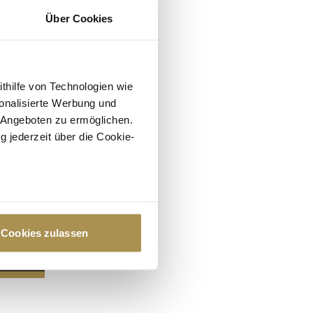
Über Cookies
ithilfe von Technologien wie
onalisierte Werbung und
 Angeboten zu ermöglichen.
g jederzeit über die Cookie-
au sein können
zieren
Cookies zulassen
hre Präferenzen im
Abschnitt
 Medien anbieten zu können
hrer Verwendung unserer