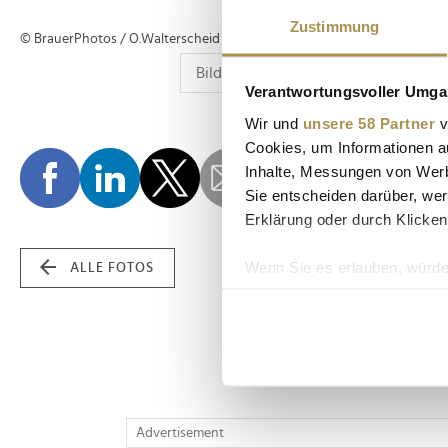
Zustimmung
© BrauerPhotos / O.Walterscheid
Verantwortungsvoller Umgan
Wir und
unsere 58 Partner
v
Cookies, um Informationen a
Inhalte, Messungen von Werb
Sie entscheiden darüber, wer
Erklärung oder durch Klicken
Wenn Sie es erlauben, würde
ALLE FOTOS
Informationen über Ih
Ihr Gerät durch aktiv
Erfahren Sie mehr darüber, w
Einzelheiten
fest.
Wir verwenden Cookies, um I
Advertisement
und die Zugriffe auf unsere 