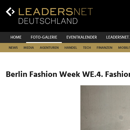
Zum
Inhalt
Zur
Fußzeilen-
Navigation
Zur
HOME
FOTO-GALERIE
EVENTKALENDER
LEADERSNET
Hauptnavigation
NEWS
MEDIA
AGENTUREN
HANDEL
TECH
FINANZEN
MOBILI
Berlin Fashion Week WE.4. Fashio