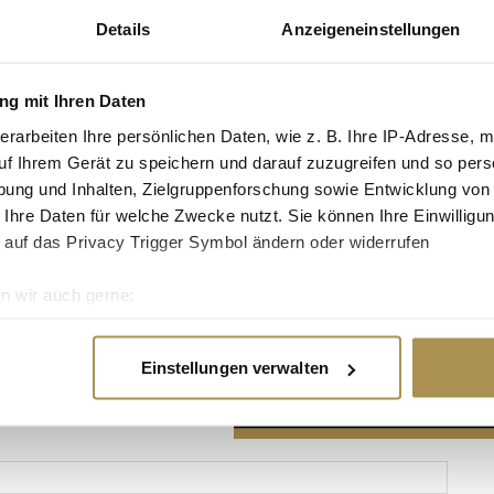
Details
Anzeigeneinstellungen
g mit Ihren Daten
erarbeiten Ihre persönlichen Daten, wie z. B. Ihre IP-Adresse, m
Advertisement
uf Ihrem Gerät zu speichern und darauf zuzugreifen und so pers
ung und Inhalten, Zielgruppenforschung sowie Entwicklung von
 Ihre Daten für welche Zwecke nutzt. Sie können Ihre Einwilligun
 auf das Privacy Trigger Symbol ändern oder widerrufen
n wir auch gerne:
re geografische Lage erfassen, welche bis auf einige Meter gen
es Scannen nach bestimmten Merkmalen (Fingerprinting) identifi
Einstellungen verwalten
ie Ihre persönlichen Daten verarbeitet werden, und legen Sie I
nhalte und Anzeigen zu personalisieren, Funktionen für soziale
Website zu analysieren. Außerdem geben wir Informationen zu I