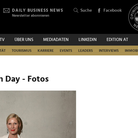
DAILY BUSINESS NEWS
Suche
Facebook
Newsletter abonnieren
.TV
ÜBER UNS
MEDIADATEN
LINKEDIN
EDITION AT
SUCHEN
TÄT
TOURISMUS
KARRIERE
EVENTS
LEADERS
INTERVIEWS
IMMOBI
n Day - Fotos