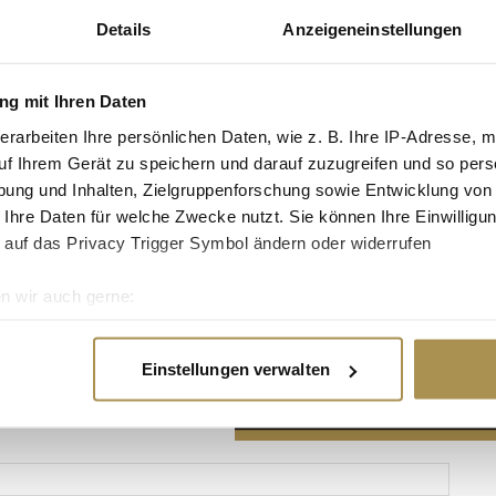
Details
Anzeigeneinstellungen
g mit Ihren Daten
erarbeiten Ihre persönlichen Daten, wie z. B. Ihre IP-Adresse, m
Advertisement
uf Ihrem Gerät zu speichern und darauf zuzugreifen und so pers
ung und Inhalten, Zielgruppenforschung sowie Entwicklung von
 Ihre Daten für welche Zwecke nutzt. Sie können Ihre Einwilligun
 auf das Privacy Trigger Symbol ändern oder widerrufen
n wir auch gerne:
re geografische Lage erfassen, welche bis auf einige Meter gen
es Scannen nach bestimmten Merkmalen (Fingerprinting) identifi
Einstellungen verwalten
ie Ihre persönlichen Daten verarbeitet werden, und legen Sie I
nhalte und Anzeigen zu personalisieren, Funktionen für soziale
Website zu analysieren. Außerdem geben wir Informationen zu I