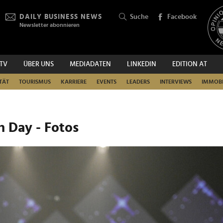
DAILY BUSINESS NEWS
Suche
Facebook
Newsletter abonnieren
.TV
ÜBER UNS
MEDIADATEN
LINKEDIN
EDITION AT
SUCHEN
TÄT
TOURISMUS
KARRIERE
EVENTS
LEADERS
INTERVIEWS
IMMOBI
n Day - Fotos