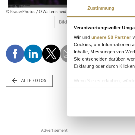
Zustimmung
© BrauerPhotos / O.Walterscheid
Verantwortungsvoller Umgan
Wir und
unsere 58 Partner
v
Cookies, um Informationen a
Inhalte, Messungen von Werb
Sie entscheiden darüber, wer
Erklärung oder durch Klicken
Wenn Sie es erlauben, würde
ALLE FOTOS
Informationen über Ih
Ihr Gerät durch aktiv
Erfahren Sie mehr darüber, w
Einzelheiten
fest.
Wir verwenden Cookies, um I
Advertisement
und die Zugriffe auf unsere 