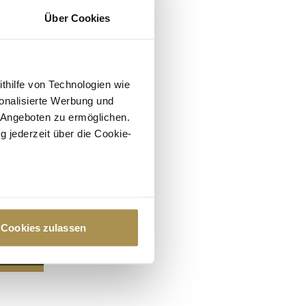
Über Cookies
ithilfe von Technologien wie
onalisierte Werbung und
 Angeboten zu ermöglichen.
g jederzeit über die Cookie-
au sein können
zieren
Cookies zulassen
hre Präferenzen im
Abschnitt
 Medien anbieten zu können
hrer Verwendung unserer