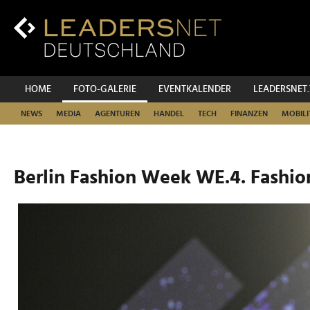
Zum
Inhalt
Zur
Fußzeilen-
Navigation
Zur
HOME
FOTO-GALERIE
EVENTKALENDER
LEADERSNET
Hauptnavigation
NEWS
MEDIA
AGENTUREN
HANDEL
TECH
FINANZEN
MOBILI
Berlin Fashion Week WE.4. Fashio