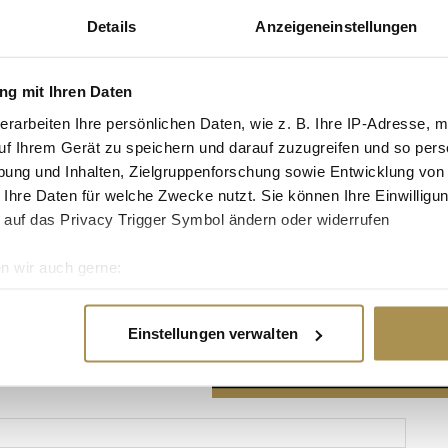
Details
Anzeigeneinstellungen
g mit Ihren Daten
erarbeiten Ihre persönlichen Daten, wie z. B. Ihre IP-Adresse, m
Advertisement
uf Ihrem Gerät zu speichern und darauf zuzugreifen und so pers
ung und Inhalten, Zielgruppenforschung sowie Entwicklung von
 Ihre Daten für welche Zwecke nutzt. Sie können Ihre Einwilligun
 auf das Privacy Trigger Symbol ändern oder widerrufen
n wir auch gerne:
re geografische Lage erfassen, welche bis auf einige Meter gen
es Scannen nach bestimmten Merkmalen (Fingerprinting) identifi
Einstellungen verwalten
ie Ihre persönlichen Daten verarbeitet werden, und legen Sie I
nhalte und Anzeigen zu personalisieren, Funktionen für soziale
Website zu analysieren. Außerdem geben wir Informationen zu I