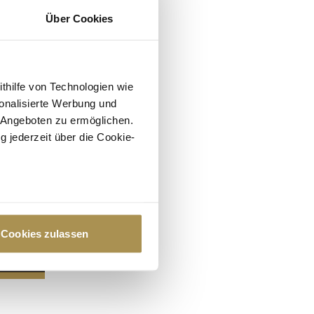
Über Cookies
ithilfe von Technologien wie
onalisierte Werbung und
 Angeboten zu ermöglichen.
g jederzeit über die Cookie-
au sein können
zieren
Cookies zulassen
hre Präferenzen im
Abschnitt
 Medien anbieten zu können
hrer Verwendung unserer