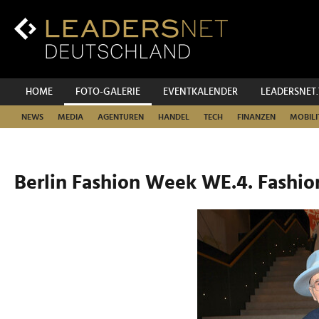
Zum
Inhalt
Zur
Fußzeilen-
Navigation
Zur
HOME
FOTO-GALERIE
EVENTKALENDER
LEADERSNET
Hauptnavigation
NEWS
MEDIA
AGENTUREN
HANDEL
TECH
FINANZEN
MOBILI
Berlin Fashion Week WE.4. Fashio