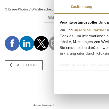
Zustimmung
© BrauerPhotos / O.Walterscheid
Verantwortungsvoller Umgan
Wir und
unsere 58 Partner
v
Cookies, um Informationen a
Inhalte, Messungen von Werb
Sie entscheiden darüber, wer
Erklärung oder durch Klicken
Wenn Sie es erlauben, würde
ALLE FOTOS
Informationen über Ih
Ihr Gerät durch aktiv
Erfahren Sie mehr darüber, w
Einzelheiten
fest.
Wir verwenden Cookies, um I
Advertisement
und die Zugriffe auf unsere 