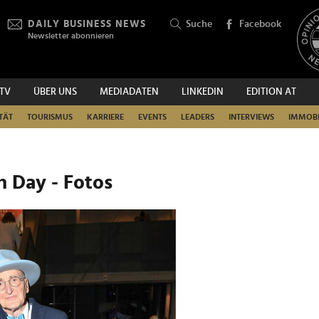
DAILY BUSINESS NEWS
Suche
Facebook
Newsletter abonnieren
.TV
ÜBER UNS
MEDIADATEN
LINKEDIN
EDITION AT
SUCHEN
TÄT
TOURISMUS
KARRIERE
EVENTS
LEADERS
INTERVIEWS
IMMOBI
n Day - Fotos