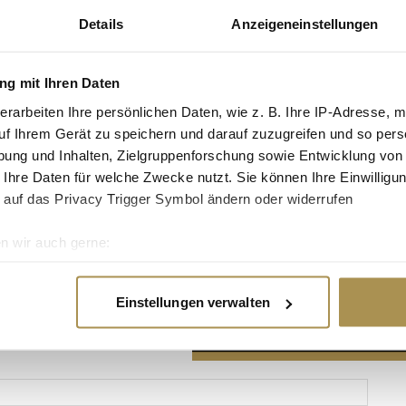
Details
Anzeigeneinstellungen
g mit Ihren Daten
erarbeiten Ihre persönlichen Daten, wie z. B. Ihre IP-Adresse, m
Advertisement
uf Ihrem Gerät zu speichern und darauf zuzugreifen und so pers
ung und Inhalten, Zielgruppenforschung sowie Entwicklung von
 Ihre Daten für welche Zwecke nutzt. Sie können Ihre Einwilligun
 auf das Privacy Trigger Symbol ändern oder widerrufen
n wir auch gerne:
re geografische Lage erfassen, welche bis auf einige Meter gen
es Scannen nach bestimmten Merkmalen (Fingerprinting) identifi
Einstellungen verwalten
ie Ihre persönlichen Daten verarbeitet werden, und legen Sie I
nhalte und Anzeigen zu personalisieren, Funktionen für soziale
Website zu analysieren. Außerdem geben wir Informationen zu I