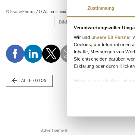
Zustimmung
© BrauerPhotos / O.Walterscheid
Verantwortungsvoller Umgan
Wir und
unsere 58 Partner
v
Cookies, um Informationen a
Inhalte, Messungen von Werb
Sie entscheiden darüber, wer
Erklärung oder durch Klicken
Wenn Sie es erlauben, würde
ALLE FOTOS
Informationen über Ih
Ihr Gerät durch aktiv
Erfahren Sie mehr darüber, w
Einzelheiten
fest.
Wir verwenden Cookies, um I
Advertisement
und die Zugriffe auf unsere 