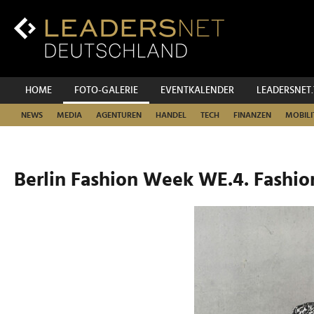
Zum
Inhalt
Zur
Fußzeilen-
Navigation
Zur
HOME
FOTO-GALERIE
EVENTKALENDER
LEADERSNET
Hauptnavigation
NEWS
MEDIA
AGENTUREN
HANDEL
TECH
FINANZEN
MOBILI
Berlin Fashion Week WE.4. Fashio