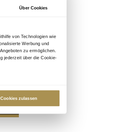
Über Cookies
ithilfe von Technologien wie
onalisierte Werbung und
 Angeboten zu ermöglichen.
g jederzeit über die Cookie-
au sein können
zieren
Cookies zulassen
hre Präferenzen im
Abschnitt
 Medien anbieten zu können
hrer Verwendung unserer