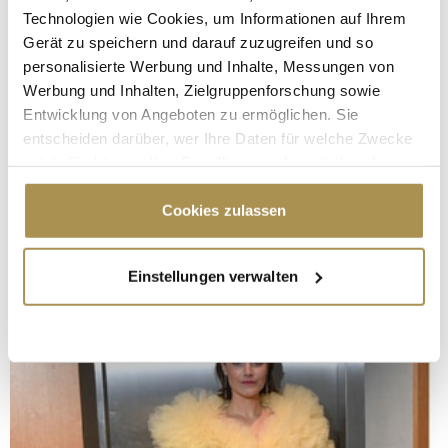
Technologien wie Cookies, um Informationen auf Ihrem
Gerät zu speichern und darauf zuzugreifen und so
personalisierte Werbung und Inhalte, Messungen von
Werbung und Inhalten, Zielgruppenforschung sowie
Entwicklung von Angeboten zu ermöglichen. Sie
entscheiden darüber, wer Ihre Daten für welche Zwecke
nutzt. Sie können Ihre Einwilligung jederzeit über die
Cookie-Erklärung oder durch Klicken auf das Privacy
Trigger Symbol ändern oder widerrufen
Cookies zulassen
Wenn Sie es erlauben, würden wir auch gerne:
Einstellungen verwalten
Informationen über Ihre geografische Lage
erfassen, welche bis auf einige Meter genau sein
können
Ihr Gerät durch aktives Scannen nach
bestimmten Merkmalen (Fingerprinting) identifizieren
Erfahren Sie mehr darüber, wie Ihre persönlichen Daten
verarbeitet werden, und legen Sie Ihre Präferenzen im