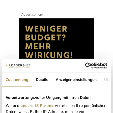
Advertisement
Zustimmung
Details
Anzeigeneinstellungen
Über
Verantwortungsvoller Umgang mit Ihren Daten
Wir und
unsere 58 Partner
verarbeiten Ihre persönlichen
Daten, wie z. B. Ihre IP-Adresse, mithilfe von