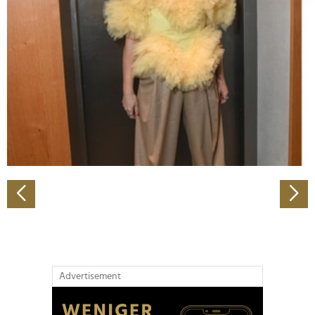
Abschnitt Einzelheiten
fest.
Wir verwenden Cookies, um Inhalte und Anzeigen zu
personalisieren, Funktionen für soziale Medien anbieten
zu können und die Zugriffe auf unsere Website zu
analysieren. Außerdem geben wir Informationen zu Ihrer
Verwendung unserer Website an unsere Partner für
soziale Medien, Werbung und Analysen weiter. Unsere
Partner führen diese Informationen möglicherweise mit
weiteren Daten zusammen, die Sie ihnen bereitgestellt
haben oder die sie im Rahmen Ihrer Nutzung der Dienste
gesammelt haben.
Advertisement