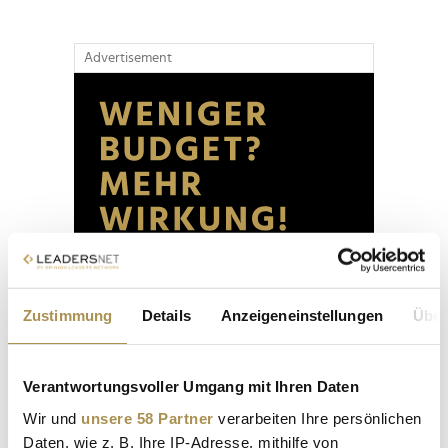
Advertisement
Zustimmung
Details
Anzeigeneinstellungen
Über
Verantwortungsvoller Umgang mit Ihren Daten
Wir und
unsere 58 Partner
verarbeiten Ihre persönlichen
Daten, wie z. B. Ihre IP-Adresse, mithilfe von