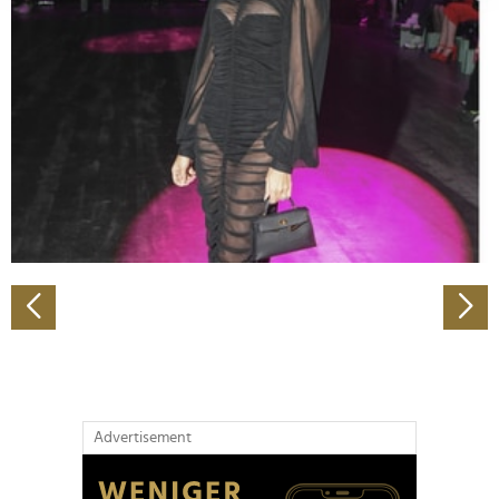
Abschnitt Einzelheiten
fest.
Wir verwenden Cookies, um Inhalte und Anzeigen zu
personalisieren, Funktionen für soziale Medien anbieten
zu können und die Zugriffe auf unsere Website zu
analysieren. Außerdem geben wir Informationen zu Ihrer
Verwendung unserer Website an unsere Partner für
soziale Medien, Werbung und Analysen weiter. Unsere
Partner führen diese Informationen möglicherweise mit
weiteren Daten zusammen, die Sie ihnen bereitgestellt
haben oder die sie im Rahmen Ihrer Nutzung der Dienste
gesammelt haben.
Advertisement