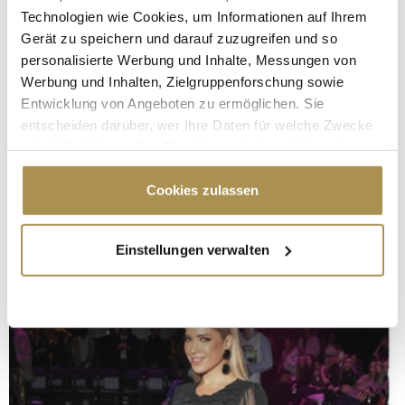
Technologien wie Cookies, um Informationen auf Ihrem
Gerät zu speichern und darauf zuzugreifen und so
personalisierte Werbung und Inhalte, Messungen von
Werbung und Inhalten, Zielgruppenforschung sowie
Entwicklung von Angeboten zu ermöglichen. Sie
entscheiden darüber, wer Ihre Daten für welche Zwecke
nutzt. Sie können Ihre Einwilligung jederzeit über die
Cookie-Erklärung oder durch Klicken auf das Privacy
Trigger Symbol ändern oder widerrufen
Cookies zulassen
Wenn Sie es erlauben, würden wir auch gerne:
Einstellungen verwalten
Informationen über Ihre geografische Lage
erfassen, welche bis auf einige Meter genau sein
können
Ihr Gerät durch aktives Scannen nach
bestimmten Merkmalen (Fingerprinting) identifizieren
Erfahren Sie mehr darüber, wie Ihre persönlichen Daten
verarbeitet werden, und legen Sie Ihre Präferenzen im