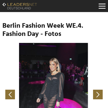
Zum
Inhalt
Zur
Fußzeilen-
Navigation
Berlin Fashion Week WE.4.
Zur
Fashion Day - Fotos
Hauptnavigation